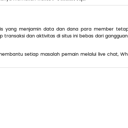
apis yang menjamin data dan dana para member teta
ap transaksi dan aktivitas di situs ini bebas dari ganggua
membantu setiap masalah pemain melalui live chat, Wh