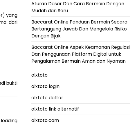
Aturan Dasar Dan Cara Bermain Dengan
Mudah dan Seru
er) yang
Baccarat Online Panduan Bermain Secara
ma dari
Bertanggung Jawab Dan Mengelola Risiko
Dengan Bijak
Baccarat Online Aspek Keamanan Regulasi
Dan Penggunaan Platform Digital untuk
Pengalaman Bermain Aman dan Nyaman
olxtoto
i bukti
olxtoto login
olxtoto daftar
olxtoto link alternatif
olxtoto.com
 loading