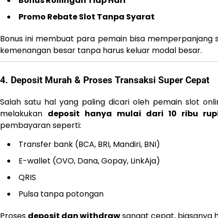
Bonus Rollingan Tiap Hari
Promo Rebate Slot Tanpa Syarat
Bonus ini membuat para pemain bisa memperpanjang s
kemenangan besar tanpa harus keluar modal besar.
4. Deposit Murah & Proses Transaksi Super Cepat
Salah satu hal yang paling dicari oleh pemain slot on
melakukan
deposit hanya mulai dari 10 ribu rup
pembayaran seperti:
Transfer bank (BCA, BRI, Mandiri, BNI)
E-wallet (OVO, Dana, Gopay, LinkAja)
QRIS
Pulsa tanpa potongan
Proses
deposit dan withdraw
sangat cepat, biasanya