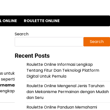
 ONLINE
ROULETTE ONLINE
Search
Search
Recent Posts
Roulette Online Informasi Lengkap
Tentang Fitur Dan Teknologi Platform
us untuk
Digital Untuk Pemula
seperti
ternama
Roulette Online Mengenal Jenis Taruhan
 lengkap
dan Mekanisme Permainan dengan Mudah
dan Seru
Roulette Online Panduan Memahami