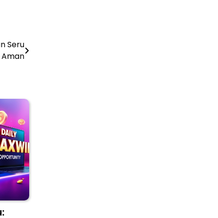
n Seru
 Aman
u: