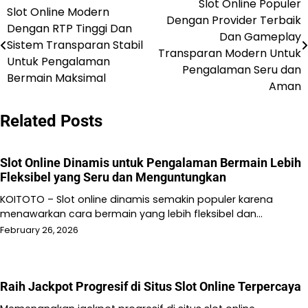
Slot Online Populer
Post
Slot Online Modern
Dengan Provider Terbaik
Dengan RTP Tinggi Dan
navigation
Dan Gameplay
Sistem Transparan Stabil
Transparan Modern Untuk
Untuk Pengalaman
Pengalaman Seru dan
Bermain Maksimal
Aman
Related Posts
Slot Online Dinamis untuk Pengalaman Bermain Lebih
Fleksibel yang Seru dan Menguntungkan
KOITOTO – Slot online dinamis semakin populer karena
menawarkan cara bermain yang lebih fleksibel dan…
February 26, 2026
Raih Jackpot Progresif di Situs Slot Online Terpercaya