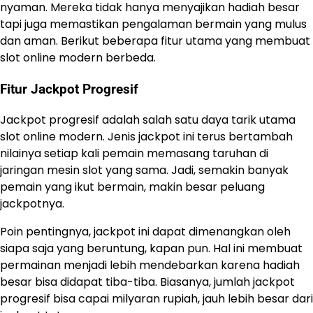
nyaman. Mereka tidak hanya menyajikan hadiah besar
tapi juga memastikan pengalaman bermain yang mulus
dan aman. Berikut beberapa fitur utama yang membuat
slot online modern berbeda.
Fitur Jackpot Progresif
Jackpot progresif adalah salah satu daya tarik utama
slot online modern. Jenis jackpot ini terus bertambah
nilainya setiap kali pemain memasang taruhan di
jaringan mesin slot yang sama. Jadi, semakin banyak
pemain yang ikut bermain, makin besar peluang
jackpotnya.
Poin pentingnya, jackpot ini dapat dimenangkan oleh
siapa saja yang beruntung, kapan pun. Hal ini membuat
permainan menjadi lebih mendebarkan karena hadiah
besar bisa didapat tiba-tiba. Biasanya, jumlah jackpot
progresif bisa capai milyaran rupiah, jauh lebih besar dari