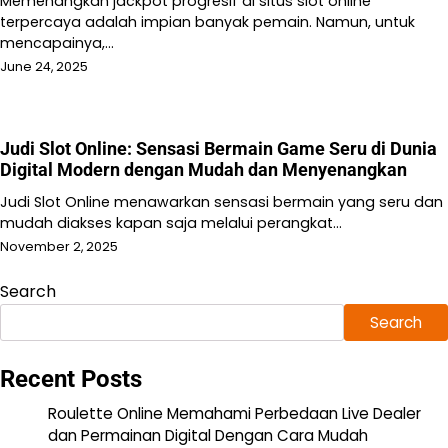
Memenangkan jackpot progresif di situs slot online
terpercaya adalah impian banyak pemain. Namun, untuk
mencapainya,…
June 24, 2025
Judi Slot Online: Sensasi Bermain Game Seru di Dunia
Digital Modern dengan Mudah dan Menyenangkan
Judi Slot Online menawarkan sensasi bermain yang seru dan
mudah diakses kapan saja melalui perangkat…
November 2, 2025
Search
Search
Recent Posts
Roulette Online Memahami Perbedaan Live Dealer
dan Permainan Digital Dengan Cara Mudah