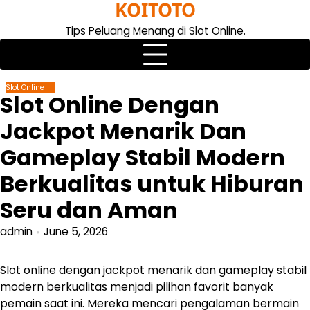
KOITOTO
Skip
to
Tips Peluang Menang di Slot Online.
content
Slot Online
Slot Online Dengan
Jackpot Menarik Dan
Gameplay Stabil Modern
Berkualitas untuk Hiburan
Seru dan Aman
admin
June 5, 2026
Slot online dengan jackpot menarik dan gameplay stabil
modern berkualitas menjadi pilihan favorit banyak
pemain saat ini. Mereka mencari pengalaman bermain