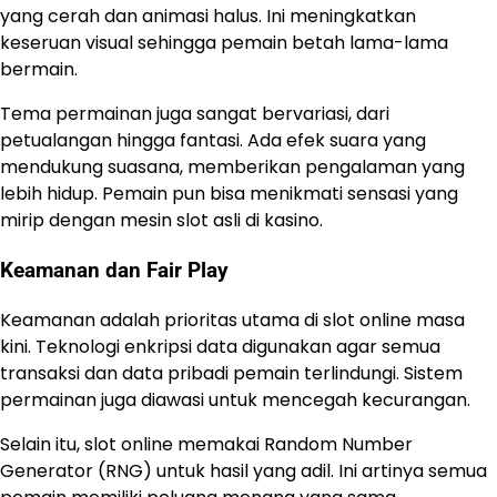
yang cerah dan animasi halus. Ini meningkatkan
keseruan visual sehingga pemain betah lama-lama
bermain.
Tema permainan juga sangat bervariasi, dari
petualangan hingga fantasi. Ada efek suara yang
mendukung suasana, memberikan pengalaman yang
lebih hidup. Pemain pun bisa menikmati sensasi yang
mirip dengan mesin slot asli di kasino.
Keamanan dan Fair Play
Keamanan adalah prioritas utama di slot online masa
kini. Teknologi enkripsi data digunakan agar semua
transaksi dan data pribadi pemain terlindungi. Sistem
permainan juga diawasi untuk mencegah kecurangan.
Selain itu, slot online memakai Random Number
Generator (RNG) untuk hasil yang adil. Ini artinya semua