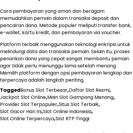
Cara pembayaran yang aman dan beragam
memudahkan pemain dalam transaksi deposit dan
pencairan dana. Metode populer meliputi transfer bank,
e-wallet, kartu kredit, dan pembayaran via voucher.
Platform terbaik menggunakan teknologi enkripsi untuk
melindungi data dan transaksi pemain. Selain itu, proses
penarikan dana yang cepat sangat membantu pemain
agar tidak perlu menunggu lama setelah menang.
Memilih platform dengan opsi pembayaran lengkap dan
terpercaya adalah langkah penting.
Tagged
Bonus Slot Terbesar
,
Daftar Slot Resmi
,
Jackpot Slot Online
,
Main Slot Gampang Menang
,
Provider Slot Terpopuler
,
Situs Slot Terbaik
,
Slot Gacor Hari Ini
,
Slot Online Indonesia
,
Slot Online Terpercaya
,
Slot RTP Tinggi