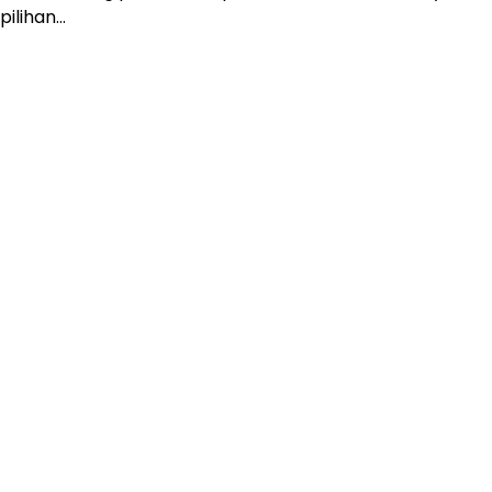
pilihan…