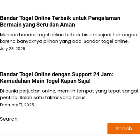
Bandar Togel Online Terbaik untuk Pengalaman
Bermain yang Seru dan Aman
Mencari bandar togel online terbaik bisa menjadi tantangan
karena banyaknya pilihan yang ada. Bandar togel online…
July 28, 2025
Bandar Togel Online dengan Support 24 Jam:
Kemudahan Main Togel Kapan Saja!
Di dunia perjudian online, memilih tempat yang tepat sangat
penting. Salah satu faktor yang harus…
February 17, 2025
Search
Search