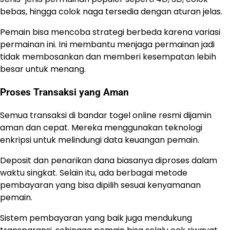
bebas, hingga colok naga tersedia dengan aturan jelas.
Pemain bisa mencoba strategi berbeda karena variasi
permainan ini. Ini membantu menjaga permainan jadi
tidak membosankan dan memberi kesempatan lebih
besar untuk menang.
Proses Transaksi yang Aman
Semua transaksi di bandar togel online resmi dijamin
aman dan cepat. Mereka menggunakan teknologi
enkripsi untuk melindungi data keuangan pemain.
Deposit dan penarikan dana biasanya diproses dalam
waktu singkat. Selain itu, ada berbagai metode
pembayaran yang bisa dipilih sesuai kenyamanan
pemain.
Sistem pembayaran yang baik juga mendukung