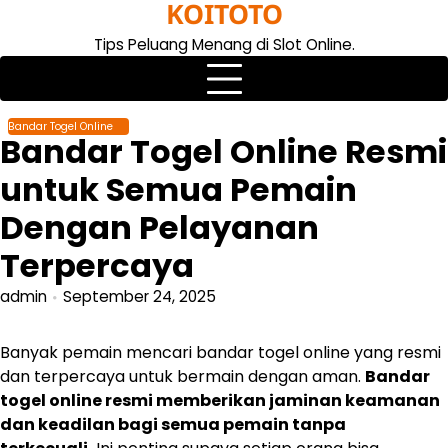
KOITOTO
Skip
to
Tips Peluang Menang di Slot Online.
content
Bandar Togel Online
Bandar Togel Online Resmi
untuk Semua Pemain
Dengan Pelayanan
Terpercaya
admin
September 24, 2025
Banyak pemain mencari bandar togel online yang resmi
dan terpercaya untuk bermain dengan aman.
Bandar
togel online resmi memberikan jaminan keamanan
dan keadilan bagi semua pemain tanpa