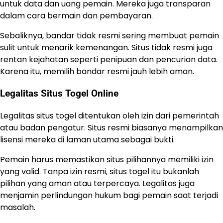
untuk data dan uang pemain. Mereka juga transparan
dalam cara bermain dan pembayaran.
Sebaliknya, bandar tidak resmi sering membuat pemain
sulit untuk menarik kemenangan. Situs tidak resmi juga
rentan kejahatan seperti penipuan dan pencurian data.
Karena itu, memilih bandar resmi jauh lebih aman.
Legalitas Situs Togel Online
Legalitas situs togel ditentukan oleh izin dari pemerintah
atau badan pengatur. Situs resmi biasanya menampilkan
lisensi mereka di laman utama sebagai bukti.
Pemain harus memastikan situs pilihannya memiliki izin
yang valid. Tanpa izin resmi, situs togel itu bukanlah
pilihan yang aman atau terpercaya. Legalitas juga
menjamin perlindungan hukum bagi pemain saat terjadi
masalah.