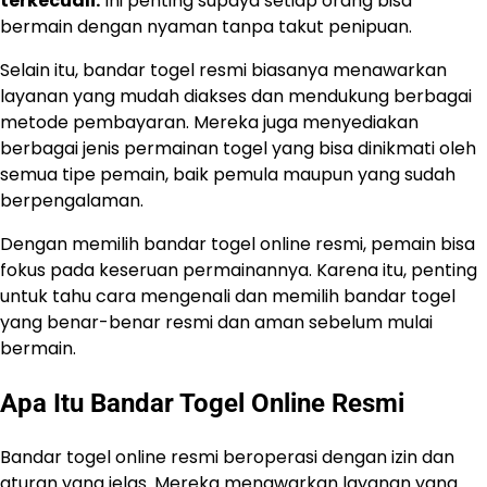
terkecuali.
Ini penting supaya setiap orang bisa
bermain dengan nyaman tanpa takut penipuan.
Selain itu, bandar togel resmi biasanya menawarkan
layanan yang mudah diakses dan mendukung berbagai
metode pembayaran. Mereka juga menyediakan
berbagai jenis permainan togel yang bisa dinikmati oleh
semua tipe pemain, baik pemula maupun yang sudah
berpengalaman.
Dengan memilih bandar togel online resmi, pemain bisa
fokus pada keseruan permainannya. Karena itu, penting
untuk tahu cara mengenali dan memilih bandar togel
yang benar-benar resmi dan aman sebelum mulai
bermain.
Apa Itu Bandar Togel Online Resmi
Bandar togel online resmi beroperasi dengan izin dan
aturan yang jelas. Mereka menawarkan layanan yang