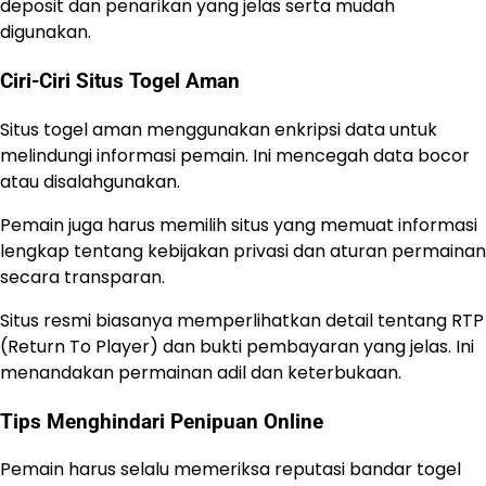
deposit dan penarikan yang jelas serta mudah
digunakan.
Ciri-Ciri Situs Togel Aman
Situs togel aman menggunakan enkripsi data untuk
melindungi informasi pemain. Ini mencegah data bocor
atau disalahgunakan.
Pemain juga harus memilih situs yang memuat informasi
lengkap tentang kebijakan privasi dan aturan permainan
secara transparan.
Situs resmi biasanya memperlihatkan detail tentang RTP
(Return To Player) dan bukti pembayaran yang jelas. Ini
menandakan permainan adil dan keterbukaan.
Tips Menghindari Penipuan Online
Pemain harus selalu memeriksa reputasi bandar togel