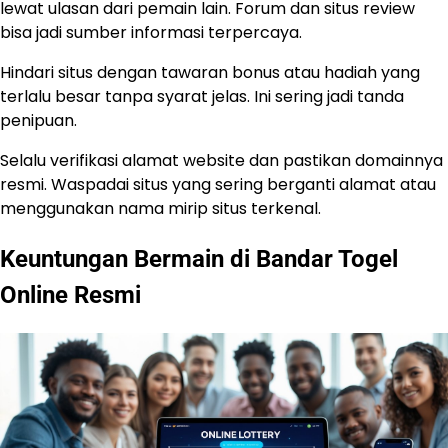
lewat ulasan dari pemain lain. Forum dan situs review
bisa jadi sumber informasi terpercaya.
Hindari situs dengan tawaran bonus atau hadiah yang
terlalu besar tanpa syarat jelas. Ini sering jadi tanda
penipuan.
Selalu verifikasi alamat website dan pastikan domainnya
resmi. Waspadai situs yang sering berganti alamat atau
menggunakan nama mirip situs terkenal.
Keuntungan Bermain di Bandar Togel
Online Resmi