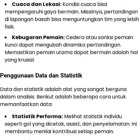
Cuaca dan Lokasi:
Kondisi cuaca bisa
mempengaruhi gaya bermain. Misalnya, pertandingan
di lapangan basah bisa menguntungkan tim yang lebih
fisik.
Kebugaran Pemain:
Cedera atau sanksi pemain
kunci dapat mengubah dinamika pertandingan.
Memastikan pemain utama dapat bermain adalah hal
yang krusial.
Penggunaan Data dan Statistik
Data dan statistik adalah alat yang sangat berguna
dalam analisis. Berikut adalah beberapa cara untuk
memanfaatkan data:
Statistik Performa:
Melihat statistik individu
seperti gol yang dicetak, assist, dan penyelamatan. Ini
membantu menilai kontribusi setiap pemain.