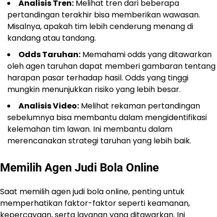
Analisis Tren:
Melihat tren dari beberapa
pertandingan terakhir bisa memberikan wawasan.
Misalnya, apakah tim lebih cenderung menang di
kandang atau tandang.
Odds Taruhan:
Memahami odds yang ditawarkan
oleh agen taruhan dapat memberi gambaran tentang
harapan pasar terhadap hasil. Odds yang tinggi
mungkin menunjukkan risiko yang lebih besar.
Analisis Video:
Melihat rekaman pertandingan
sebelumnya bisa membantu dalam mengidentifikasi
kelemahan tim lawan. Ini membantu dalam
merencanakan strategi taruhan yang lebih baik.
Memilih Agen Judi Bola Online
Saat memilih agen judi bola online, penting untuk
memperhatikan faktor-faktor seperti keamanan,
kepercayaan, serta layanan yang ditawarkan. Ini