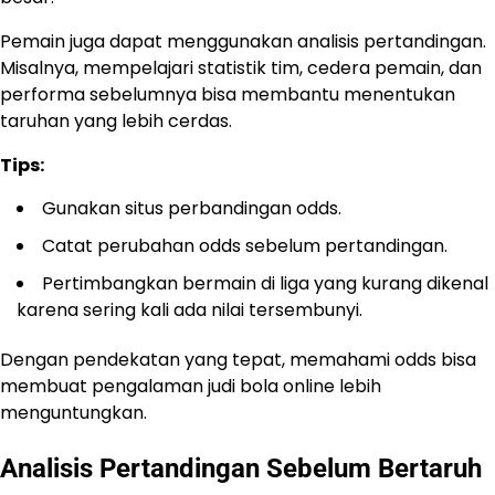
Pemain juga dapat menggunakan analisis pertandingan.
Misalnya, mempelajari statistik tim, cedera pemain, dan
performa sebelumnya bisa membantu menentukan
taruhan yang lebih cerdas.
Tips:
Gunakan situs perbandingan odds.
Catat perubahan odds sebelum pertandingan.
Pertimbangkan bermain di liga yang kurang dikenal
karena sering kali ada nilai tersembunyi.
Dengan pendekatan yang tepat, memahami odds bisa
membuat pengalaman judi bola online lebih
menguntungkan.
Analisis Pertandingan Sebelum Bertaruh