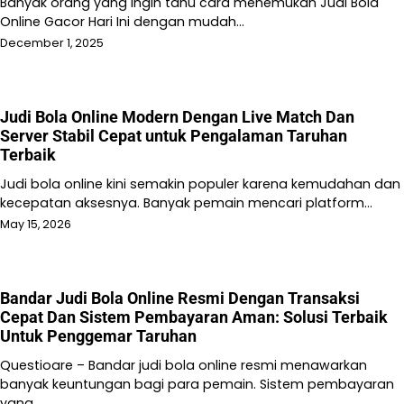
Banyak orang yang ingin tahu cara menemukan Judi Bola
Online Gacor Hari Ini dengan mudah…
December 1, 2025
Judi Bola Online Modern Dengan Live Match Dan
Server Stabil Cepat untuk Pengalaman Taruhan
Terbaik
Judi bola online kini semakin populer karena kemudahan dan
kecepatan aksesnya. Banyak pemain mencari platform…
May 15, 2026
Bandar Judi Bola Online Resmi Dengan Transaksi
Cepat Dan Sistem Pembayaran Aman: Solusi Terbaik
Untuk Penggemar Taruhan
Questioare – Bandar judi bola online resmi menawarkan
banyak keuntungan bagi para pemain. Sistem pembayaran
yang…