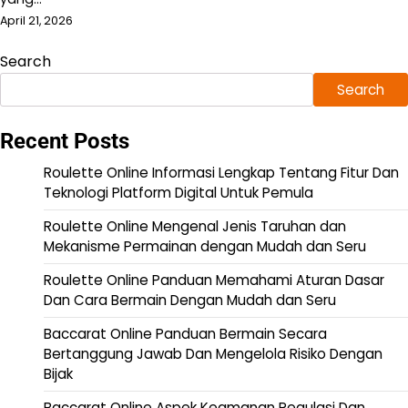
April 21, 2026
Search
Search
Recent Posts
Roulette Online Informasi Lengkap Tentang Fitur Dan
Teknologi Platform Digital Untuk Pemula
Roulette Online Mengenal Jenis Taruhan dan
Mekanisme Permainan dengan Mudah dan Seru
Roulette Online Panduan Memahami Aturan Dasar
Dan Cara Bermain Dengan Mudah dan Seru
Baccarat Online Panduan Bermain Secara
Bertanggung Jawab Dan Mengelola Risiko Dengan
Bijak
Baccarat Online Aspek Keamanan Regulasi Dan