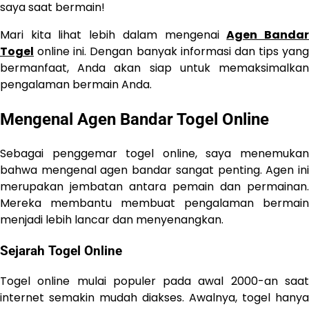
saya saat bermain!
Mari kita lihat lebih dalam mengenai
Agen Banda
Togel
online ini. Dengan banyak informasi dan tips yang
bermanfaat, Anda akan siap untuk memaksimalkan
pengalaman bermain Anda.
Mengenal Agen Bandar Togel Online
Sebagai penggemar togel online, saya menemukan
bahwa mengenal agen bandar sangat penting. Agen ini
merupakan jembatan antara pemain dan permainan.
Mereka membantu membuat pengalaman bermain
menjadi lebih lancar dan menyenangkan.
Sejarah Togel Online
Togel online mulai populer pada awal 2000-an saat
internet semakin mudah diakses. Awalnya, togel hanya