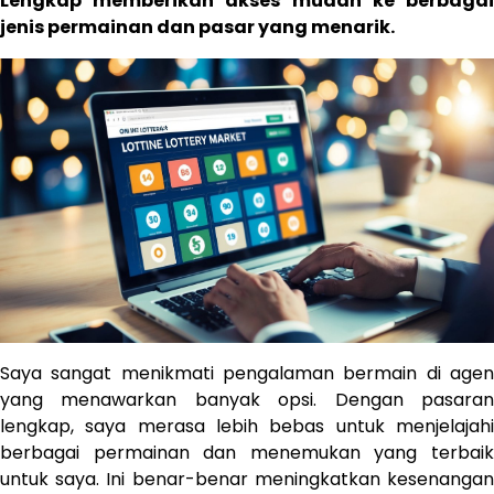
Lengkap memberikan akses mudah ke berbagai
jenis permainan dan pasar yang menarik.
Saya sangat menikmati pengalaman bermain di agen
yang menawarkan banyak opsi. Dengan pasaran
lengkap, saya merasa lebih bebas untuk menjelajahi
berbagai permainan dan menemukan yang terbaik
untuk saya. Ini benar-benar meningkatkan kesenangan