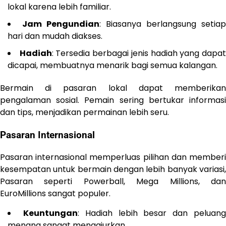
lokal karena lebih familiar.
Jam Pengundian
: Biasanya berlangsung setiap
hari dan mudah diakses.
Hadiah
: Tersedia berbagai jenis hadiah yang dapa
dicapai, membuatnya menarik bagi semua kalangan.
Bermain di pasaran lokal dapat memberikan
pengalaman sosial. Pemain sering bertukar informasi
dan tips, menjadikan permainan lebih seru.
Pasaran Internasional
Pasaran internasional memperluas pilihan dan memberi
kesempatan untuk bermain dengan lebih banyak variasi,
Pasaran seperti Powerball, Mega Millions, dan
EuroMillions sangat populer.
Keuntungan
: Hadiah lebih besar dan peluan
menang sangat menggiurkan.