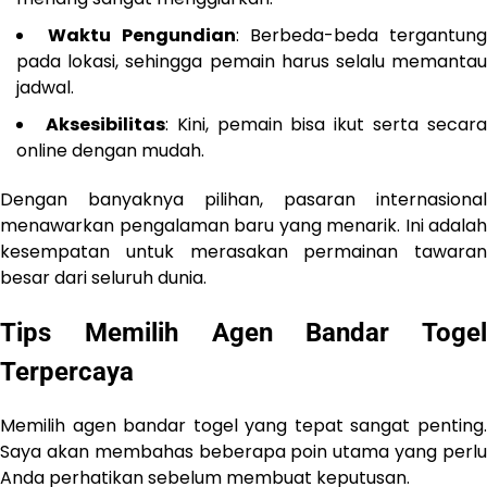
Waktu Pengundian
: Berbeda-beda tergantung
pada lokasi, sehingga pemain harus selalu memantau
jadwal.
Aksesibilitas
: Kini, pemain bisa ikut serta secar
online dengan mudah.
Dengan banyaknya pilihan, pasaran internasional
menawarkan pengalaman baru yang menarik. Ini adalah
kesempatan untuk merasakan permainan tawaran
besar dari seluruh dunia.
Tips Memilih Agen Bandar Togel
Terpercaya
Memilih agen bandar togel yang tepat sangat penting.
Saya akan membahas beberapa poin utama yang perlu
Anda perhatikan sebelum membuat keputusan.