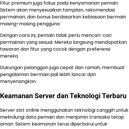
Fitur premium juga fokus pada kenyamanan pemain.
Sistem akan menyesuaikan tampilan, rekomendasi
permainan, dan bonus berdasarkan kebiasaan bermain
masing-masing pengguna.
Dengan cara ini, pemain tidak perlu mencari-cari
permainan yang sesuai. Mereka langsung mendapatkan
tawaran dan fitur yang cocok dengan preferensi
mereka.
Dukungan pelanggan juga cepat dan ramah, membuat
pengalaman bermain jadi lebih lancar dan
menyenangkan.
Keamanan Server dan Teknologi Terbaru
Server slot online menggunakan teknologi canggih untuk
melindungi data pemain dan menjamin transaksi tetap
aman. Sistem keamanan terus diperbarui untuk