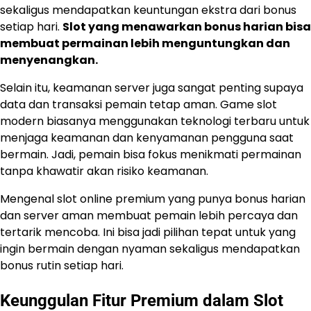
sekaligus mendapatkan keuntungan ekstra dari bonus
setiap hari.
Slot yang menawarkan bonus harian bisa
membuat permainan lebih menguntungkan dan
menyenangkan.
Selain itu, keamanan server juga sangat penting supaya
data dan transaksi pemain tetap aman. Game slot
modern biasanya menggunakan teknologi terbaru untuk
menjaga keamanan dan kenyamanan pengguna saat
bermain. Jadi, pemain bisa fokus menikmati permainan
tanpa khawatir akan risiko keamanan.
Mengenal slot online premium yang punya bonus harian
dan server aman membuat pemain lebih percaya dan
tertarik mencoba. Ini bisa jadi pilihan tepat untuk yang
ingin bermain dengan nyaman sekaligus mendapatkan
bonus rutin setiap hari.
Keunggulan Fitur Premium dalam Slot