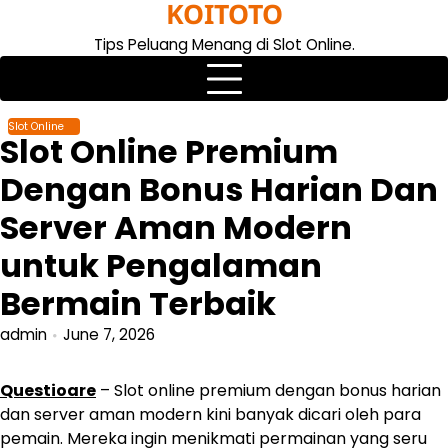
KOITOTO
Skip
to
Tips Peluang Menang di Slot Online.
content
Slot Online
Slot Online Premium
Dengan Bonus Harian Dan
Server Aman Modern
untuk Pengalaman
Bermain Terbaik
admin
June 7, 2026
Questioare
– Slot online premium dengan bonus harian
dan server aman modern kini banyak dicari oleh para
pemain. Mereka ingin menikmati permainan yang seru