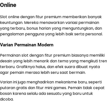
Online
Slot online dengan fitur premium memberikan banyak
keuntungan. Mereka menawarkan variasi permainan
yang terbaru, bonus harian yang menguntungkan, dan
pengalaman pengguna yang lebih baik serta personal.
Varian Permainan Modern
Permainan slot dengan fitur premium biasanya memiliki
desain yang lebih menarik dan tema yang mengikuti tren
terbaru. Grafiknya halus, dan efek suara dibuat nyata
agar pemain merasa lebih seru saat bermain.
Varian ini juga menghadirkan mekanisme baru, seperti
putaran gratis dan fitur mini games. Pemain tidak cepat
bosan karena selalu ada sesuatu yang baru untuk
dicoba.