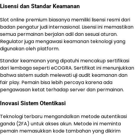
Lisensi dan Standar Keamanan
Slot online premium biasanya memiliki lisensi resmi dari
badan pengatur judi internasional. Lisensi ini memastikan
semua permainan berjalan adil dan sesuai aturan.
Regulator juga mengawasi keamanan teknologi yang
digunakan oleh platform.
Standar keamanan yang dipatuhi mencakup sertifikasi
dari lembaga seperti eCOGRA. Sertifikat ini menunjukkan
bahwa sistem sudah melewati uji audit keamanan dan
fair play. Pemain bisa lebih percaya karena ada
pengawasan ketat terhadap server dan permainan.
Inovasi Sistem Otentikasi
Teknologi terbaru mengandalkan metode autentikasi
ganda (2FA) untuk akses akun. Metode ini meminta
pemain memasukkan kode tambahan yang dikirim