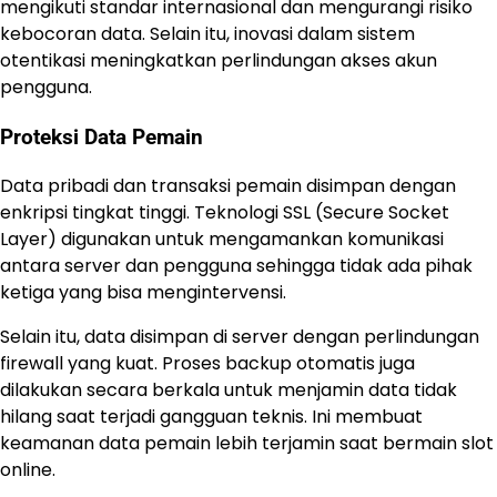
mengikuti standar internasional dan mengurangi risiko
kebocoran data. Selain itu, inovasi dalam sistem
otentikasi meningkatkan perlindungan akses akun
pengguna.
Proteksi Data Pemain
Data pribadi dan transaksi pemain disimpan dengan
enkripsi tingkat tinggi. Teknologi SSL (Secure Socket
Layer) digunakan untuk mengamankan komunikasi
antara server dan pengguna sehingga tidak ada pihak
ketiga yang bisa mengintervensi.
Selain itu, data disimpan di server dengan perlindungan
firewall yang kuat. Proses backup otomatis juga
dilakukan secara berkala untuk menjamin data tidak
hilang saat terjadi gangguan teknis. Ini membuat
keamanan data pemain lebih terjamin saat bermain slot
online.