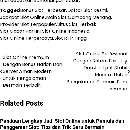
mendapatkan kemenangan besar.
Tagged
Bonus Slot Terbesar
,
Daftar Slot Resmi
,
Jackpot Slot Online
,
Main Slot Gampang Menang
,
Provider Slot Terpopuler
,
Situs Slot Terbaik
,
Slot Gacor Hari Ini
,
Slot Online Indonesia
,
Slot Online Terpercaya
,
Slot RTP Tinggi
Slot Online Profesional
Post
Slot Online Premium
Dengan Sistem Fairplay
Dengan Bonus Harian Dan
navigation
Dan Jackpot Stabil
Server Aman Modern
Modern Untuk
untuk Pengalaman
Pengalaman Bermain Seru
Bermain Terbaik
dan Aman
Related Posts
Panduan Lengkap Judi Slot Online untuk Pemula dan
Penggemar Slot: Tips dan Trik Seru Bermain