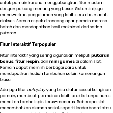
untuk pemain karena menggabungkan fitur modern
dengan peluang menang yang besar. Sistem ini juga
menawarkan pengalaman yang lebih seru dan mudah
diakses. Semua aspek dirancang agar pemain merasa
betah dan mendapatkan hasil maksimal dari setiap
putaran.
Fitur Interaktif Terpopuler
Fitur interaktif yang sering digunakan meliputi
putaran
bonus
,
fitur respin
, dan
mini games
di dalam slot.
Pemain dapat memilih berbagai cara untuk
mendapatkan hadiah tambahan selain kemenangan
biasa.
Ada juga fitur
autoplay
yang bisa diatur sesuai keinginan
pemain, membuat permainan lebih praktis tanpa harus
menekan tombol spin terus-menerus. Beberapa slot
menambahkan elemen sosial, seperti leaderboard atau