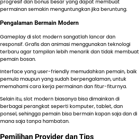
progresif dan bonus besar yang dapat membuat
permainan semakin menguntungkan jika beruntung.
Pengalaman Bermain Modern
Gameplay di slot modern sangatlah lancar dan
responsif. Grafis dan animasi menggunakan teknologi
terbaru agar tampilan lebih menarik dan tidak membuat
pemain bosan.
Interface yang user-friendly memudahkan pemain, baik
pemula maupun yang sudah berpengalaman, untuk
memahami cara kerja permainan dan fitur-fiturnya.
Selain itu, slot modern biasanya bisa dimainkan di
berbagai perangkat seperti komputer, tablet, dan
ponsel, sehingga pemain bisa bermain kapan saja dan di
mana saja tanpa hambatan.
Pemilihan Provider dan Tips