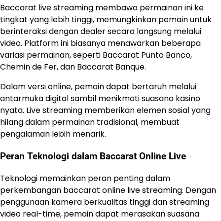
Baccarat live streaming membawa permainan ini ke
tingkat yang lebih tinggi, memungkinkan pemain untuk
berinteraksi dengan dealer secara langsung melalui
video. Platform ini biasanya menawarkan beberapa
variasi permainan, seperti Baccarat Punto Banco,
Chemin de Fer, dan Baccarat Banque.
Dalam versi online, pemain dapat bertaruh melalui
antarmuka digital sambil menikmati suasana kasino
nyata. Live streaming memberikan elemen sosial yang
hilang dalam permainan tradisional, membuat
pengalaman lebih menarik.
Peran Teknologi dalam Baccarat Online Live
Teknologi memainkan peran penting dalam
perkembangan baccarat online live streaming. Dengan
penggunaan kamera berkualitas tinggi dan streaming
video real-time, pemain dapat merasakan suasana