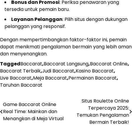
Bonus dan Promosi
: Periksa penawaran yang
tersedia untuk pemain baru.
Layanan Pelanggan
: Pilih situs dengan dukungan
pelanggan yang responsif.
Dengan mempertimbangkan faktor-faktor ini, pemain
dapat menikmati pengalaman bermain yang lebih aman
dan menyenangkan.
Tagged
Baccarat
,
Baccarat Langsung
,
Baccarat Online
,
Baccarat Terbaik
,
Judi Baccarat
,
Kasino Baccarat
,
Live Baccarat
,
Meja Baccarat
,
Permainan Baccarat
,
Taruhan Baccarat
Situs Roulette Online
Post
Game Baccarat Online
Terpercaya 2025:
Real Time: Mainkan dan
navigation
Temukan Pengalaman
Menangkan di Meja Virtual
Bermain Terbaik!