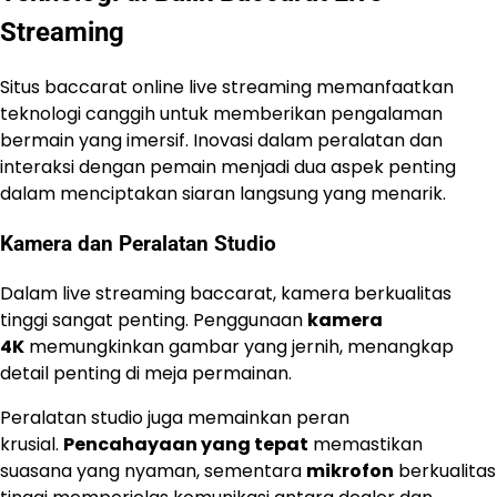
Streaming
Situs baccarat online live streaming memanfaatkan
teknologi canggih untuk memberikan pengalaman
bermain yang imersif. Inovasi dalam peralatan dan
interaksi dengan pemain menjadi dua aspek penting
dalam menciptakan siaran langsung yang menarik.
Kamera dan Peralatan Studio
Dalam live streaming baccarat, kamera berkualitas
tinggi sangat penting. Penggunaan
kamera
4K
memungkinkan gambar yang jernih, menangkap
detail penting di meja permainan.
Peralatan studio juga memainkan peran
krusial.
Pencahayaan yang tepat
memastikan
suasana yang nyaman, sementara
mikrofon
berkualitas