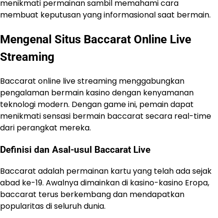
menikmati permainan sambil memahami cara
membuat keputusan yang informasional saat bermain.
Mengenal Situs Baccarat Online Live
Streaming
Baccarat online live streaming menggabungkan
pengalaman bermain kasino dengan kenyamanan
teknologi modern. Dengan game ini, pemain dapat
menikmati sensasi bermain baccarat secara real-time
dari perangkat mereka.
Definisi dan Asal-usul Baccarat Live
Baccarat adalah permainan kartu yang telah ada sejak
abad ke-19. Awalnya dimainkan di kasino-kasino Eropa,
baccarat terus berkembang dan mendapatkan
popularitas di seluruh dunia.