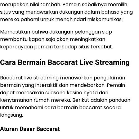
merupakan nilai tambah. Pemain sebaiknya memilih
situs yang menawarkan dukungan dalam bahasa yang
mereka pahami untuk menghindari miskomunikasi.
Memastikan bahwa dukungan pelanggan siap
membantu kapan saja akan meningkatkan
kepercayaan pemain terhadap situs tersebut.
Cara Bermain Baccarat Live Streaming
Baccarat live streaming menawarkan pengalaman
bermain yang interaktif dan mendebarkan. Pemain
dapat merasakan suasana kasino nyata dari
kenyamanan rumah mereka. Berikut adalah panduan
untuk memahami cara bermain baccarat secara
langsung.
Aturan Dasar Baccarat