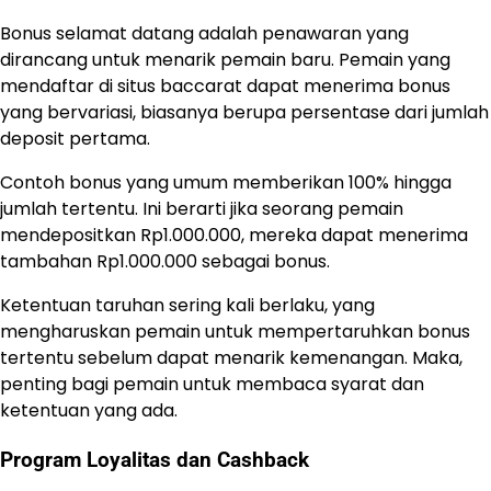
Bonus selamat datang adalah penawaran yang
dirancang untuk menarik pemain baru. Pemain yang
mendaftar di situs baccarat dapat menerima bonus
yang bervariasi, biasanya berupa persentase dari jumlah
deposit pertama.
Contoh bonus yang umum memberikan 100% hingga
jumlah tertentu. Ini berarti jika seorang pemain
mendepositkan Rp1.000.000, mereka dapat menerima
tambahan Rp1.000.000 sebagai bonus.
Ketentuan taruhan sering kali berlaku, yang
mengharuskan pemain untuk mempertaruhkan bonus
tertentu sebelum dapat menarik kemenangan. Maka,
penting bagi pemain untuk membaca syarat dan
ketentuan yang ada.
Program Loyalitas dan Cashback