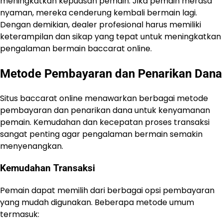
meningkatkan kepuasan pemain. Jika pemain merasa
nyaman, mereka cenderung kembali bermain lagi.
Dengan demikian, dealer profesional harus memiliki
keterampilan dan sikap yang tepat untuk meningkatkan
pengalaman bermain baccarat online.
Metode Pembayaran dan Penarikan Dana
Situs baccarat online menawarkan berbagai metode
pembayaran dan penarikan dana untuk kenyamanan
pemain. Kemudahan dan kecepatan proses transaksi
sangat penting agar pengalaman bermain semakin
menyenangkan.
Kemudahan Transaksi
Pemain dapat memilih dari berbagai opsi pembayaran
yang mudah digunakan. Beberapa metode umum
termasuk: