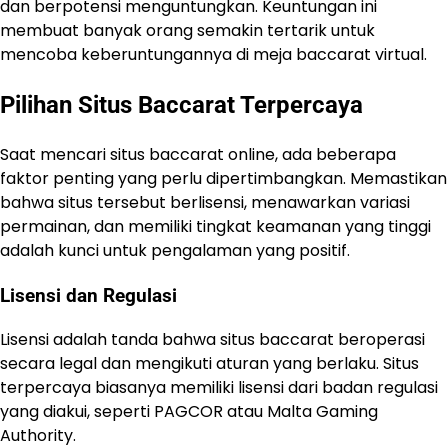
dan berpotensi menguntungkan. Keuntungan ini
membuat banyak orang semakin tertarik untuk
mencoba keberuntungannya di meja baccarat virtual.
Pilihan Situs Baccarat Terpercaya
Saat mencari situs baccarat online, ada beberapa
faktor penting yang perlu dipertimbangkan. Memastikan
bahwa situs tersebut berlisensi, menawarkan variasi
permainan, dan memiliki tingkat keamanan yang tinggi
adalah kunci untuk pengalaman yang positif.
Lisensi dan Regulasi
Lisensi adalah tanda bahwa situs baccarat beroperasi
secara legal dan mengikuti aturan yang berlaku. Situs
terpercaya biasanya memiliki lisensi dari badan regulasi
yang diakui, seperti PAGCOR atau Malta Gaming
Authority.