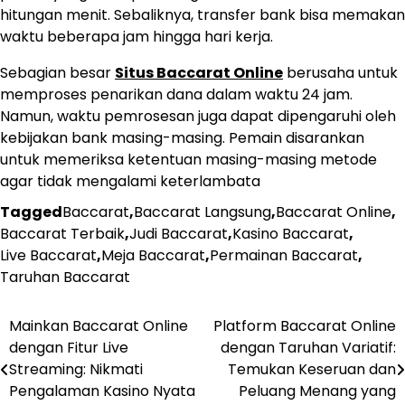
hitungan menit. Sebaliknya, transfer bank bisa memakan
waktu beberapa jam hingga hari kerja.
Sebagian besar
Situs Baccarat Online
berusaha untuk
memproses penarikan dana dalam waktu 24 jam.
Namun, waktu pemrosesan juga dapat dipengaruhi oleh
kebijakan bank masing-masing. Pemain disarankan
untuk memeriksa ketentuan masing-masing metode
agar tidak mengalami keterlambata
Tagged
Baccarat
,
Baccarat Langsung
,
Baccarat Online
,
Baccarat Terbaik
,
Judi Baccarat
,
Kasino Baccarat
,
Live Baccarat
,
Meja Baccarat
,
Permainan Baccarat
,
Taruhan Baccarat
Mainkan Baccarat Online
Platform Baccarat Online
Post
dengan Fitur Live
dengan Taruhan Variatif:
navigation
Streaming: Nikmati
Temukan Keseruan dan
Pengalaman Kasino Nyata
Peluang Menang yang