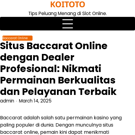
KOITOTO
Skip
to
Tips Peluang Menang di Slot Online.
content
Baccarat Online
Situs Baccarat Online
dengan Dealer
Profesional: Nikmati
Permainan Berkualitas
dan Pelayanan Terbaik
admin
March 14, 2025
Baccarat adalah salah satu permainan kasino yang
paling populer di dunia. Dengan munculnya situs
baccarat online, pemain kini dapat menikmati