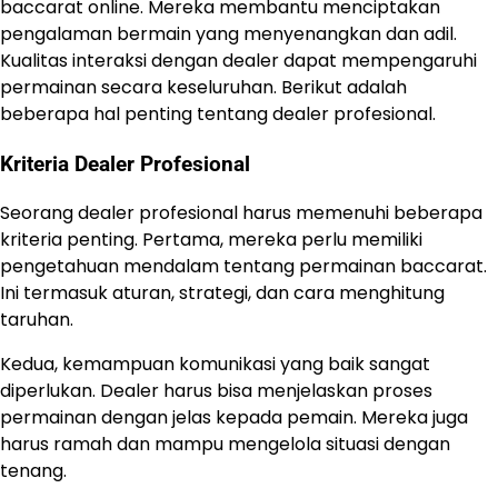
baccarat online. Mereka membantu menciptakan
pengalaman bermain yang menyenangkan dan adil.
Kualitas interaksi dengan dealer dapat mempengaruhi
permainan secara keseluruhan. Berikut adalah
beberapa hal penting tentang dealer profesional.
Kriteria Dealer Profesional
Seorang dealer profesional harus memenuhi beberapa
kriteria penting. Pertama, mereka perlu memiliki
pengetahuan mendalam tentang permainan baccarat.
Ini termasuk aturan, strategi, dan cara menghitung
taruhan.
Kedua, kemampuan komunikasi yang baik sangat
diperlukan. Dealer harus bisa menjelaskan proses
permainan dengan jelas kepada pemain. Mereka juga
harus ramah dan mampu mengelola situasi dengan
tenang.