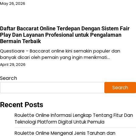
May 26, 2026
Daftar Baccarat Online Terdepan Dengan Sistem Fair
Play Dan Layanan Profesional untuk Pengalaman
Bermain Terbaik
Questioare – Baccarat online kini semakin populer dan
banyak dicari oleh pemain yang ingin menikmati…
April 29, 2026
Search
Search
Recent Posts
Roulette Online Informasi Lengkap Tentang Fitur Dan
Teknologi Platform Digital Untuk Pemula
Roulette Online Mengenal Jenis Taruhan dan