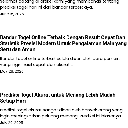
Selamat datang di artikel kami yang membahas tentang
prediksi togel hari ini dari bandar terpercaya.…
June 15, 2025
Bandar Togel Online Terbaik Dengan Result Cepat Dan
Statistik Presisi Modern Untuk Pengalaman Main yang
Seru dan Aman
Bandar togel online terbaik selalu dicari oleh para pemain
yang ingin hasil cepat dan akurat.…
May 28, 2026
Prediksi Togel Akurat untuk Menang Lebih Mudah
Setiap Hari
Prediksi togel akurat sangat dicari oleh banyak orang yang
ingin meningkatkan peluang menang. Prediksi ini biasanya…
July 29, 2025