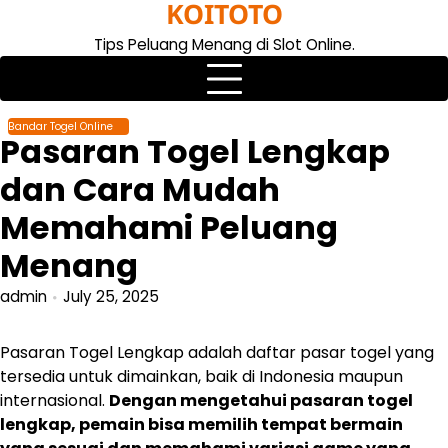
KOITOTO
Skip
to
Tips Peluang Menang di Slot Online.
content
Bandar Togel Online
Pasaran Togel Lengkap
dan Cara Mudah
Memahami Peluang
Menang
admin
July 25, 2025
Pasaran Togel Lengkap adalah daftar pasar togel yang
tersedia untuk dimainkan, baik di Indonesia maupun
internasional.
Dengan mengetahui pasaran togel
lengkap, pemain bisa memilih tempat bermain