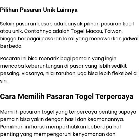
Pilihan Pasaran Unik Lainnya
Selain pasaran besar, ada banyak pilihan pasaran kecil
atau unik. Contohnya adalah Togel Macau, Taiwan,
hingga berbagai pasaran lokal yang menawarkan jadwal
berbeda.
Pasaran ini bisa menarik bagi pemain yang ingin
mencoba keberuntungan di pasar yang lebih sedikit
pesaing. Biasanya, nilai taruhan juga bisa lebih fleksibel di
sini.
Cara Memilih Pasaran Togel Terpercaya
Memilih pasaran togel yang terpercaya penting supaya
pemain bisa yakin dengan hasil dan keamanannya.
Pemilihan ini harus memperhatikan beberapa hal
penting yang mempengaruhi kenyamanan dan