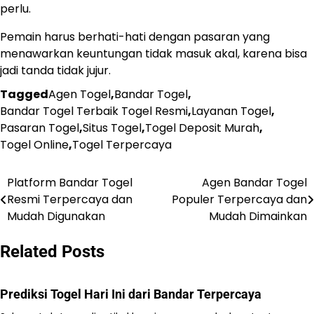
perlu.
Pemain harus berhati-hati dengan pasaran yang
menawarkan keuntungan tidak masuk akal, karena bisa
jadi tanda tidak jujur.
Tagged
Agen Togel
,
Bandar Togel
,
Bandar Togel Terbaik Togel Resmi
,
Layanan Togel
,
Pasaran Togel
,
Situs Togel
,
Togel Deposit Murah
,
Togel Online
,
Togel Terpercaya
Platform Bandar Togel
Agen Bandar Togel
Post
Resmi Terpercaya dan
Populer Terpercaya dan
navigation
Mudah Digunakan
Mudah Dimainkan
Related Posts
Prediksi Togel Hari Ini dari Bandar Terpercaya