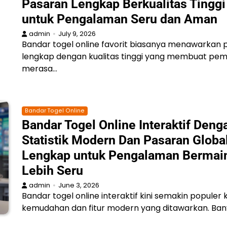
Pasaran Lengkap Berkualitas Tinggi
untuk Pengalaman Seru dan Aman
admin
July 9, 2026
Bandar togel online favorit biasanya menawarkan 
lengkap dengan kualitas tinggi yang membuat pem
merasa…
Bandar Togel Online
Bandar Togel Online Interaktif Deng
Statistik Modern Dan Pasaran Globa
Lengkap untuk Pengalaman Bermai
Lebih Seru
admin
June 3, 2026
Bandar togel online interaktif kini semakin populer
kemudahan dan fitur modern yang ditawarkan. Ba