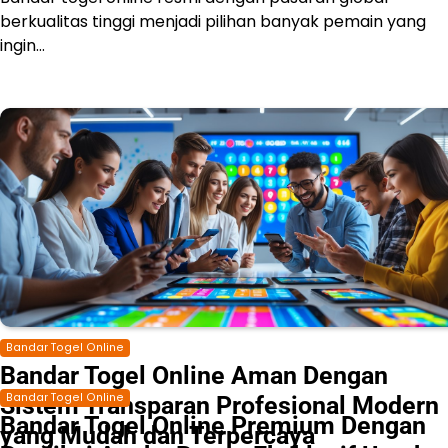
berkualitas tinggi menjadi pilihan banyak pemain yang
ingin…
Bandar Togel Online
Bandar Togel Online Aman Dengan
Bandar Togel Online
Sistem Transparan Profesional Modern
Bandar Togel Online Premium Dengan
yang Mudah dan Terpercaya