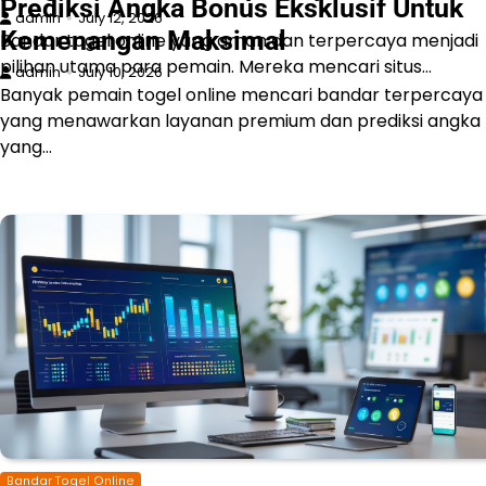
Prediksi Angka Bonus Eksklusif Untuk
admin
July 12, 2026
Kemenangan Maksimal
Bandar togel online yang aman dan terpercaya menjadi
pilihan utama para pemain. Mereka mencari situs…
admin
July 10, 2026
Banyak pemain togel online mencari bandar terpercaya
yang menawarkan layanan premium dan prediksi angka
yang…
Bandar Togel Online