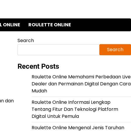
 ONLINE
ROULETTE ONLINE
Search
Search
Recent Posts
Roulette Online Memahami Perbedaan Live
Dealer dan Permainan Digital Dengan Cara
Mudah
an dan
Roulette Online Informasi Lengkap
Tentang Fitur Dan Teknologi Platform
Digital Untuk Pemula
Roulette Online Mengenal Jenis Taruhan