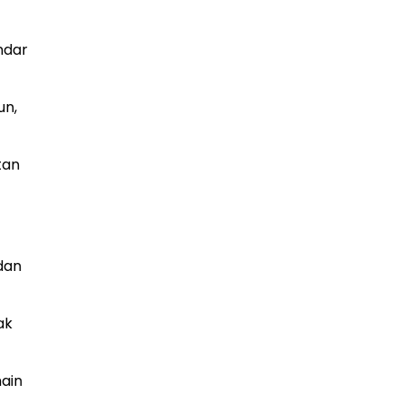
ndar
un,
tan
dan
ak
main