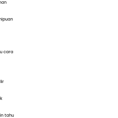
nan
nipuan
u cara
ir
uk
in tahu