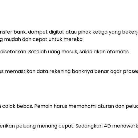
nsfer bank, dompet digital, atau pihak ketiga yang beker
ng mudah dan cepat untuk mereka.
 disetorkan. Setelah uang masuk, saldo akan otomatis
rus memastikan data rekening banknya benar agar prose
dan colok bebas. Pemain harus memahami aturan dan pelu
emberikan peluang menang cepat. Sedangkan 4D menawar