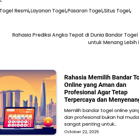
.
 Togel Resmi
,
Layanan Togel
,
Pasaran Togel
,
Situs Togel
,
Rahasia Prediksi Angka Tepat di Dunia Bandar Togel
untuk Menang Lebih
Rahasia Memilih Bandar To
Online yang Aman dan
Profesional Agar Tetap
Terpercaya dan Menyenan
Memilih bandar togel online ya
dan profesional bukan hal mudah
sangat penting untuk…
October 22, 2025