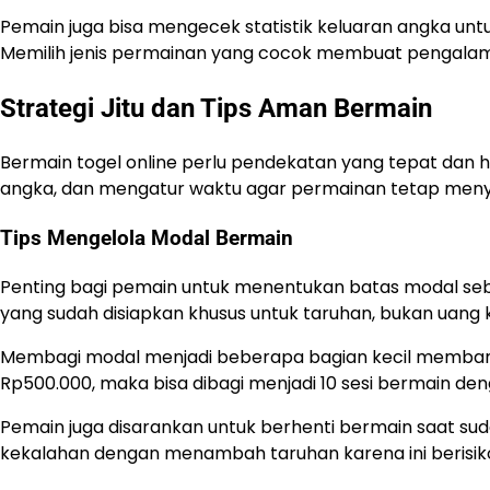
Pemain juga bisa mengecek statistik keluaran angka un
Memilih jenis permainan yang cocok membuat pengala
Strategi Jitu dan Tips Aman Bermain
Bermain togel online perlu pendekatan yang tepat dan 
angka, dan mengatur waktu agar permainan tetap meny
Tips Mengelola Modal Bermain
Penting bagi pemain untuk menentukan batas modal se
yang sudah disiapkan khusus untuk taruhan, bukan uang 
Membagi modal menjadi beberapa bagian kecil membantu 
Rp500.000, maka bisa dibagi menjadi 10 sesi bermain den
Pemain juga disarankan untuk berhenti bermain saat s
kekalahan dengan menambah taruhan karena ini berisik