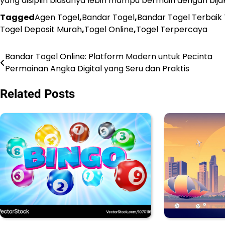
yang disiplin biasanya lebih mampu bermain dengan bijak
Tagged
Agen Togel
,
Bandar Togel
,
Bandar Togel Terbaik
Togel Deposit Murah
,
Togel Online
,
Togel Terpercaya
Bandar Togel Online: Platform Modern untuk Pecinta
Post
Permainan Angka Digital yang Seru dan Praktis
navigation
Related Posts