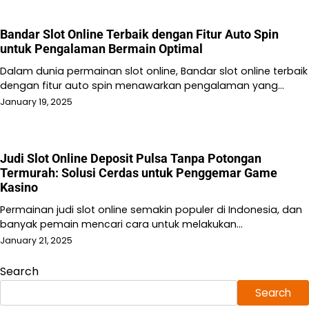
Bandar Slot Online Terbaik dengan Fitur Auto Spin
untuk Pengalaman Bermain Optimal
Dalam dunia permainan slot online, Bandar slot online terbaik
dengan fitur auto spin menawarkan pengalaman yang…
January 19, 2025
Judi Slot Online Deposit Pulsa Tanpa Potongan
Termurah: Solusi Cerdas untuk Penggemar Game
Kasino
Permainan judi slot online semakin populer di Indonesia, dan
banyak pemain mencari cara untuk melakukan…
January 21, 2025
Search
Search