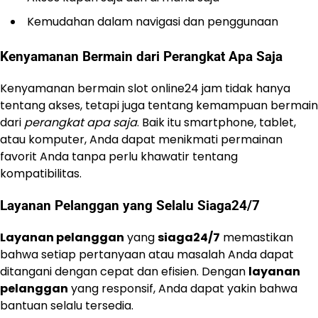
Kemudahan dalam navigasi dan penggunaan
Kenyamanan Bermain dari Perangkat Apa Saja
Kenyamanan bermain slot online24 jam tidak hanya
tentang akses, tetapi juga tentang kemampuan bermain
dari
perangkat apa saja
. Baik itu smartphone, tablet,
atau komputer, Anda dapat menikmati permainan
favorit Anda tanpa perlu khawatir tentang
kompatibilitas.
Layanan Pelanggan yang Selalu Siaga24/7
Layanan pelanggan
yang
siaga24/7
memastikan
bahwa setiap pertanyaan atau masalah Anda dapat
ditangani dengan cepat dan efisien. Dengan
layanan
pelanggan
yang responsif, Anda dapat yakin bahwa
bantuan selalu tersedia.