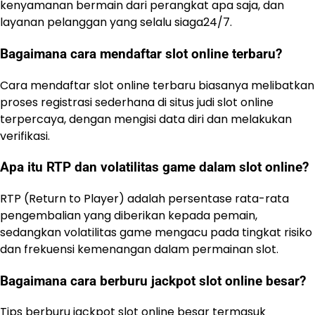
kenyamanan bermain dari perangkat apa saja, dan
layanan pelanggan yang selalu siaga24/7.
Bagaimana cara mendaftar slot online terbaru?
Cara mendaftar slot online terbaru biasanya melibatkan
proses registrasi sederhana di situs judi slot online
terpercaya, dengan mengisi data diri dan melakukan
verifikasi.
Apa itu RTP dan volatilitas game dalam slot online?
RTP (Return to Player) adalah persentase rata-rata
pengembalian yang diberikan kepada pemain,
sedangkan volatilitas game mengacu pada tingkat risiko
dan frekuensi kemenangan dalam permainan slot.
Bagaimana cara berburu jackpot slot online besar?
Tips berburu jackpot slot online besar termasuk