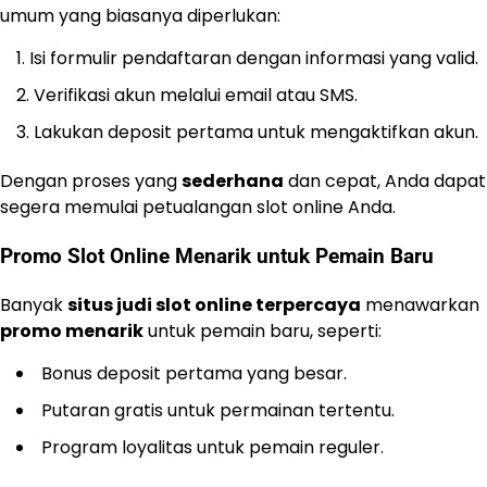
umum yang biasanya diperlukan:
Isi formulir pendaftaran dengan informasi yang valid.
Verifikasi akun melalui email atau SMS.
Lakukan deposit pertama untuk mengaktifkan akun.
Dengan proses yang
sederhana
dan cepat, Anda dapat
segera memulai petualangan slot online Anda.
Promo Slot Online Menarik untuk Pemain Baru
Banyak
situs judi slot online terpercaya
menawarkan
promo menarik
untuk pemain baru, seperti:
Bonus deposit pertama yang besar.
Putaran gratis untuk permainan tertentu.
Program loyalitas untuk pemain reguler.