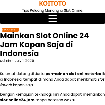
KOITOTO
Skip
to
Tips Peluang Menang di Slot Online.
content
Slot Online
Mainkan Slot Online 24
Jam Kapan Saja di
Indonesia
admin
July 1, 2025
Selamat datang di dunia
permainan slot online terbaik
di Indonesia, tempat di mana Anda dapat menikmati
slot
favorit
kapan saja.
Dengan kemajuan teknologi, kini Anda dapat memainkan
slot online24 jam
tanpa batasan waktu.