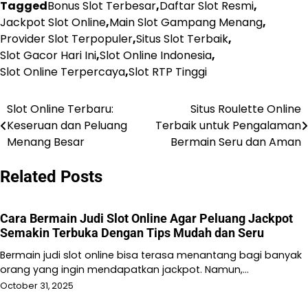
Tagged
Bonus Slot Terbesar
,
Daftar Slot Resmi
,
Jackpot Slot Online
,
Main Slot Gampang Menang
,
Provider Slot Terpopuler
,
Situs Slot Terbaik
,
Slot Gacor Hari Ini
,
Slot Online Indonesia
,
Slot Online Terpercaya
,
Slot RTP Tinggi
Slot Online Terbaru:
Situs Roulette Online
Post
Keseruan dan Peluang
Terbaik untuk Pengalaman
navigation
Menang Besar
Bermain Seru dan Aman
Related Posts
Cara Bermain Judi Slot Online Agar Peluang Jackpot
Semakin Terbuka Dengan Tips Mudah dan Seru
Bermain judi slot online bisa terasa menantang bagi banyak
orang yang ingin mendapatkan jackpot. Namun,…
October 31, 2025