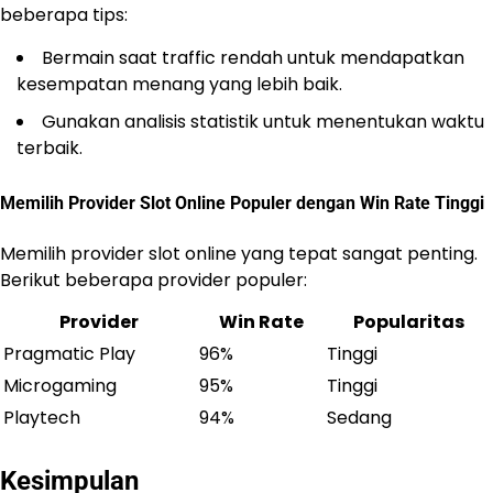
beberapa tips:
Bermain saat traffic rendah untuk mendapatkan
kesempatan menang yang lebih baik.
Gunakan analisis statistik untuk menentukan waktu
terbaik.
Memilih Provider Slot Online Populer dengan Win Rate Tinggi
Memilih provider slot online yang tepat sangat penting.
Berikut beberapa provider populer:
Provider
Win Rate
Popularitas
Pragmatic Play
96%
Tinggi
Microgaming
95%
Tinggi
Playtech
94%
Sedang
Kesimpulan