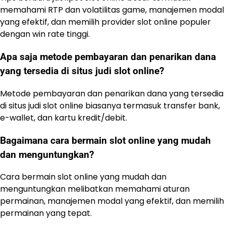
memahami RTP dan volatilitas game, manajemen modal
yang efektif, dan memilih provider slot online populer
dengan win rate tinggi.
Apa saja metode pembayaran dan penarikan dana
yang tersedia di situs judi slot online?
Metode pembayaran dan penarikan dana yang tersedia
di situs judi slot online biasanya termasuk transfer bank,
e-wallet, dan kartu kredit/debit.
Bagaimana cara bermain slot online yang mudah
dan menguntungkan?
Cara bermain slot online yang mudah dan
menguntungkan melibatkan memahami aturan
permainan, manajemen modal yang efektif, dan memilih
permainan yang tepat.