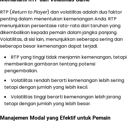
RTP (
Return to Player
) dan volatilitas adalah dua faktor
penting dalam menentukan kemenangan Anda. RTP
menunjukkan persentase rata-rata dari taruhan yang
dikembalikan kepada pemain dalam jangka panjang.
Volatilitas, di sisi lain, menunjukkan seberapa sering dan
seberapa besar kemenangan dapat terjadi.
RTP yang tinggi tidak menjamin kemenangan, tetapi
memberikan gambaran tentang potensi
pengembalian.
Volatilitas rendah berarti kemenangan lebih sering
tetapi dengan jumlah yang lebih kecil.
Volatilitas tinggi berarti kemenangan lebih jarang
tetapi dengan jumlah yang lebih besar.
Manajemen Modal yang Efektif untuk Pemain