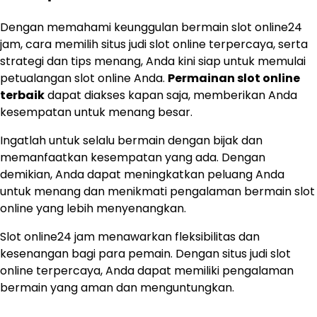
Dengan memahami keunggulan bermain slot online24
jam, cara memilih situs judi slot online terpercaya, serta
strategi dan tips menang, Anda kini siap untuk memulai
petualangan slot online Anda.
Permainan slot online
terbaik
dapat diakses kapan saja, memberikan Anda
kesempatan untuk menang besar.
Ingatlah untuk selalu bermain dengan bijak dan
memanfaatkan kesempatan yang ada. Dengan
demikian, Anda dapat meningkatkan peluang Anda
untuk menang dan menikmati pengalaman bermain slot
online yang lebih menyenangkan.
Slot online24 jam menawarkan fleksibilitas dan
kesenangan bagi para pemain. Dengan situs judi slot
online terpercaya, Anda dapat memiliki pengalaman
bermain yang aman dan menguntungkan.