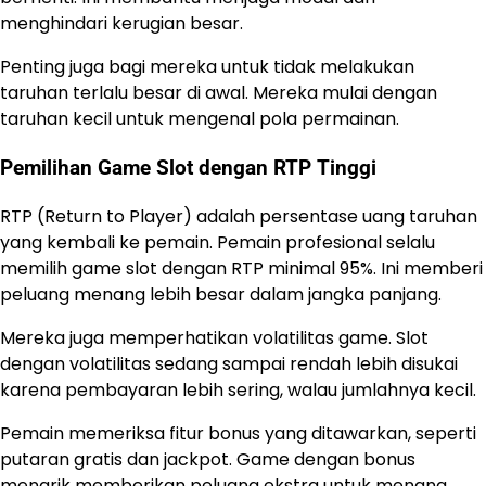
menghindari kerugian besar.
Penting juga bagi mereka untuk tidak melakukan
taruhan terlalu besar di awal. Mereka mulai dengan
taruhan kecil untuk mengenal pola permainan.
Pemilihan Game Slot dengan RTP Tinggi
RTP (Return to Player) adalah persentase uang taruhan
yang kembali ke pemain. Pemain profesional selalu
memilih game slot dengan RTP minimal 95%. Ini memberi
peluang menang lebih besar dalam jangka panjang.
Mereka juga memperhatikan volatilitas game. Slot
dengan volatilitas sedang sampai rendah lebih disukai
karena pembayaran lebih sering, walau jumlahnya kecil.
Pemain memeriksa fitur bonus yang ditawarkan, seperti
putaran gratis dan jackpot. Game dengan bonus
menarik memberikan peluang ekstra untuk menang