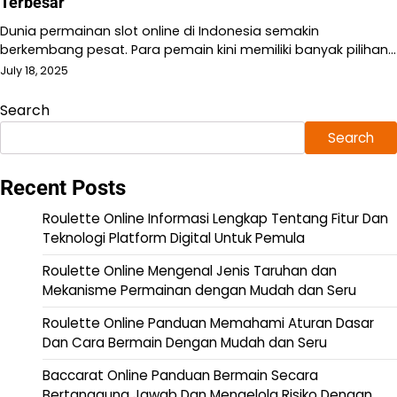
Terbesar
Dunia permainan slot online di Indonesia semakin
berkembang pesat. Para pemain kini memiliki banyak pilihan…
July 18, 2025
Search
Search
Recent Posts
Roulette Online Informasi Lengkap Tentang Fitur Dan
Teknologi Platform Digital Untuk Pemula
Roulette Online Mengenal Jenis Taruhan dan
Mekanisme Permainan dengan Mudah dan Seru
Roulette Online Panduan Memahami Aturan Dasar
Dan Cara Bermain Dengan Mudah dan Seru
Baccarat Online Panduan Bermain Secara
Bertanggung Jawab Dan Mengelola Risiko Dengan