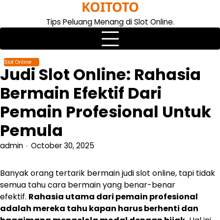
KOITOTO
Skip
to
Tips Peluang Menang di Slot Online.
content
Slot Online
Judi Slot Online: Rahasia
Bermain Efektif Dari
Pemain Profesional Untuk
Pemula
admin
October 30, 2025
Banyak orang tertarik bermain judi slot online, tapi tidak
semua tahu cara bermain yang benar-benar
efektif.
Rahasia utama dari pemain profesional
adalah mereka tahu kapan harus berhenti dan