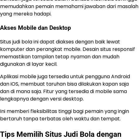
memudahkan pemain memahami jawaban dari masalah
yang mereka hadapi.
Akses Mobile dan Desktop
Situs judi bola ini dapat diakses dengan baik lewat
komputer dan perangkat mobile. Desain situs responsif
memastikan tampilan tetap nyaman dan mudah
digunakan di layar kecil.
Aplikasi mobile juga tersedia untuk pengguna Android
dan iOS, membuat taruhan bisa dilakukan kapan saja
dan di mana saja. Fitur yang tersedia di mobile sama
lengkapnya dengan versi desktop.
Ini memberi fleksibilitas tinggi bagi pemain yang ingin
bertaruh tanpa terbatas oleh waktu dan tempat.
Tips Memilih Situs Judi Bola dengan