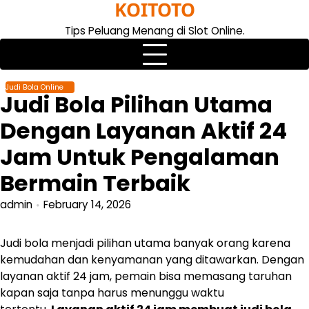
KOITOTO
Skip
to
Tips Peluang Menang di Slot Online.
content
Judi Bola Online
Judi Bola Pilihan Utama
Dengan Layanan Aktif 24
Jam Untuk Pengalaman
Bermain Terbaik
admin
February 14, 2026
Judi bola menjadi pilihan utama banyak orang karena
kemudahan dan kenyamanan yang ditawarkan. Dengan
layanan aktif 24 jam, pemain bisa memasang taruhan
kapan saja tanpa harus menunggu waktu