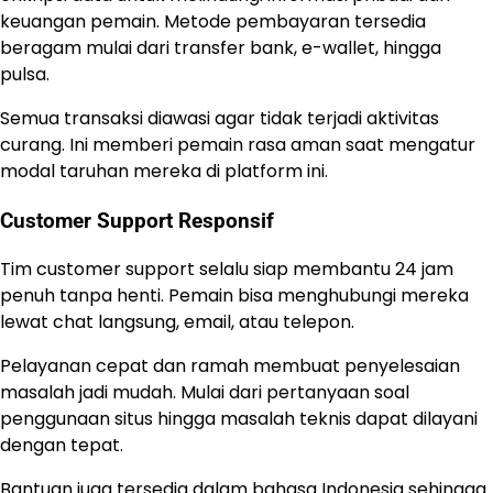
keuangan pemain. Metode pembayaran tersedia
beragam mulai dari transfer bank, e-wallet, hingga
pulsa.
Semua transaksi diawasi agar tidak terjadi aktivitas
curang. Ini memberi pemain rasa aman saat mengatur
modal taruhan mereka di platform ini.
Customer Support Responsif
Tim customer support selalu siap membantu 24 jam
penuh tanpa henti. Pemain bisa menghubungi mereka
lewat chat langsung, email, atau telepon.
Pelayanan cepat dan ramah membuat penyelesaian
masalah jadi mudah. Mulai dari pertanyaan soal
penggunaan situs hingga masalah teknis dapat dilayani
dengan tepat.
Bantuan juga tersedia dalam bahasa Indonesia sehingga