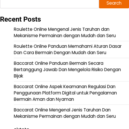
Search
Recent Posts
Roulette Online Mengenal Jenis Taruhan dan
Mekanisme Permainan dengan Mudah dan Seru
Roulette Online Panduan Memahami Aturan Dasar
Dan Cara Bermain Dengan Mudah dan Seru
Baccarat Online Panduan Bermain Secara
Bertanggung Jawab Dan Mengelola Risiko Dengan
Bijak
Baccarat Online Aspek Keamanan Regulasi Dan
Penggunaan Platform Digital untuk Pengalaman
Bermain Aman dan Nyaman
Baccarat Online Mengenal Jenis Taruhan Dan
Mekanisme Permainan dengan Mudah dan Seru