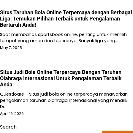
Situs Taruhan Bola Online Terpercaya dengan Berbagai
Liga: Temukan Pilihan Terbaik untuk Pengalaman
Bertaruh Anda!
Saat membahas sportsbook online, penting untuk memilih
tempat yang aman dan tepercaya. Banyak liga yang…
May 7, 2025
Situs Judi Bola Online Terpercaya Dengan Taruhan
Olahraga Internasional Untuk Pengalaman Terbaik
Anda
Questioare – Situs judi bola online terpercaya menawarkan
pengalaman taruhan olahraga internasional yang menarik.
Di…
April 16, 2026
Search