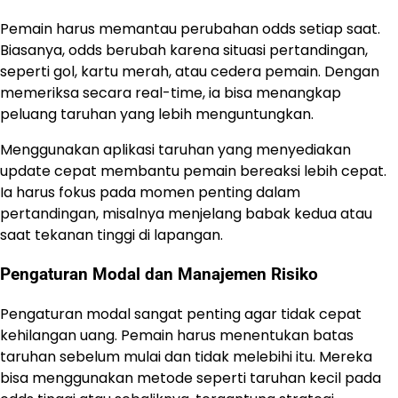
Pemain harus memantau perubahan odds setiap saat.
Biasanya, odds berubah karena situasi pertandingan,
seperti gol, kartu merah, atau cedera pemain. Dengan
memeriksa secara real-time, ia bisa menangkap
peluang taruhan yang lebih menguntungkan.
Menggunakan aplikasi taruhan yang menyediakan
update cepat membantu pemain bereaksi lebih cepat.
Ia harus fokus pada momen penting dalam
pertandingan, misalnya menjelang babak kedua atau
saat tekanan tinggi di lapangan.
Pengaturan Modal dan Manajemen Risiko
Pengaturan modal sangat penting agar tidak cepat
kehilangan uang. Pemain harus menentukan batas
taruhan sebelum mulai dan tidak melebihi itu. Mereka
bisa menggunakan metode seperti taruhan kecil pada