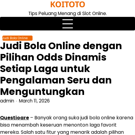
KOITOTO
Skip
to
Tips Peluang Menang di Slot Online.
content
Judi Bola Online
Judi Bola Online dengan
Pilihan Odds Dinamis
Setiap Laga untuk
Pengalaman Seru dan
Menguntungkan
admin
March 11, 2026
Questioare
– Banyak orang suka judi bola online karena
bisa menambah keseruan menonton laga favorit
mereka. Salah satu fitur yang menarik adalah pilihan