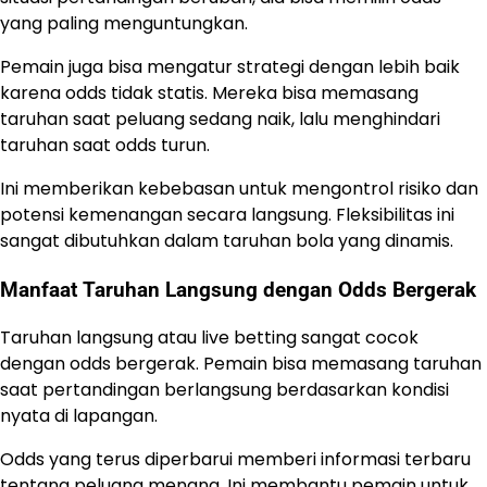
yang paling menguntungkan.
Pemain juga bisa mengatur strategi dengan lebih baik
karena odds tidak statis. Mereka bisa memasang
taruhan saat peluang sedang naik, lalu menghindari
taruhan saat odds turun.
Ini memberikan kebebasan untuk mengontrol risiko dan
potensi kemenangan secara langsung. Fleksibilitas ini
sangat dibutuhkan dalam taruhan bola yang dinamis.
Manfaat Taruhan Langsung dengan Odds Bergerak
Taruhan langsung atau live betting sangat cocok
dengan odds bergerak. Pemain bisa memasang taruhan
saat pertandingan berlangsung berdasarkan kondisi
nyata di lapangan.
Odds yang terus diperbarui memberi informasi terbaru
tentang peluang menang. Ini membantu pemain untuk