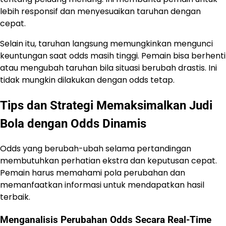
lebih responsif dan menyesuaikan taruhan dengan
cepat.
Selain itu, taruhan langsung memungkinkan mengunci
keuntungan saat odds masih tinggi. Pemain bisa berhenti
atau mengubah taruhan bila situasi berubah drastis. Ini
tidak mungkin dilakukan dengan odds tetap.
Tips dan Strategi Memaksimalkan Judi
Bola dengan Odds Dinamis
Odds yang berubah-ubah selama pertandingan
membutuhkan perhatian ekstra dan keputusan cepat.
Pemain harus memahami pola perubahan dan
memanfaatkan informasi untuk mendapatkan hasil
terbaik.
Menganalisis Perubahan Odds Secara Real-Time