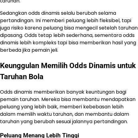
taruhan.
Sedangkan odds dinamis selalu berubah selama
pertandingan. Ini memberi peluang lebih fleksibel, tapi
juga risiko karena peluang bisa mengecil setelah taruhan
dipasang. Odds tetap lebih sederhana, sementara odds
dinamis lebih kompleks tapi bisa memberikan hasil yang
berbeda jika pemain jeli.
Keunggulan Memilih Odds Dinamis untuk
Taruhan Bola
Odds dinamis memberikan banyak keuntungan bagi
pemain taruhan. Mereka bisa membantu mendapatkan
peluang yang lebih baik, memberi kebebasan lebih
dalam memilih waktu taruhan, dan membantu dalam
taruhan yang berubah sesuai jalannya pertandingan.
Peluang Menang Lebih Tinggi