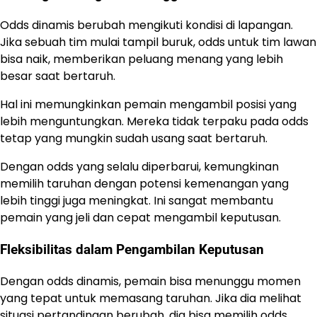
Odds dinamis berubah mengikuti kondisi di lapangan.
Jika sebuah tim mulai tampil buruk, odds untuk tim lawan
bisa naik, memberikan peluang menang yang lebih
besar saat bertaruh.
Hal ini memungkinkan pemain mengambil posisi yang
lebih menguntungkan. Mereka tidak terpaku pada odds
tetap yang mungkin sudah usang saat bertaruh.
Dengan odds yang selalu diperbarui, kemungkinan
memilih taruhan dengan potensi kemenangan yang
lebih tinggi juga meningkat. Ini sangat membantu
pemain yang jeli dan cepat mengambil keputusan.
Fleksibilitas dalam Pengambilan Keputusan
Dengan odds dinamis, pemain bisa menunggu momen
yang tepat untuk memasang taruhan. Jika dia melihat
situasi pertandingan berubah, dia bisa memilih odds