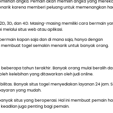
pemilihan angka. Pemain akan memilih angka yang mereka
 menarik karena memberi peluang untuk memenangkan ha
l 2D, 3D, dan 4D. Masing-masing memiliki cara bermain ya
melalui situs web atau aplikasi.
bermain kapan saja dan di mana saja, hanya dengan
i membuat togel semakin menarik untuk banyak orang.
beberapa tahun terakhir. Banyak orang mulai beralih dar
oleh kelebihan yang ditawarkan oleh judi online.
bilitas. Banyak situs togel menyediakan layanan 24 jam. S
bayaran yang mudah.
banyak situs yang beroperasi. Hal ini membuat pemain ha
keadilan juga penting bagi pemain.