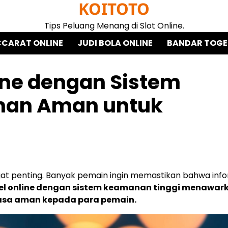
KOITOTO
Tips Peluang Menang di Slot Online.
CARAT ONLINE
JUDI BOLA ONLINE
BANDAR TOGEL
ine dengan Sistem
ihan Aman untuk
ngat penting. Banyak pemain ingin memastikan bahwa inf
el online dengan sistem keamanan tinggi menawar
rasa aman kepada para pemain.