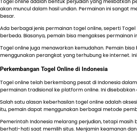
Togel online adalah bentuk perjudian yang melibatkan 
akan muncul dalam hasil undian. Permainan ini sangat
besar.
Ada berbagai jenis permainan togel online, seperti Toge
berbeda. Biasanya, pemain bisa mengakses permainan ini 
Togel online juga menawarkan kemudahan. Pemain bisa 
menggunakan perangkat yang terhubung ke internet. In
Perkembangan Togel Online di Indonesia
Togel online telah berkembang pesat di Indonesia dalam 
permainan tradisional ke platform online. Ini disebabkan 
Salah satu alasan keberhasilan togel online adalah aksesi
itu, pemain dapat menggunakan berbagai metode pem
Pemerintah Indonesia melarang perjudian, tetapi masih 
berhati-hati saat memilih situs. Menjamin keamanan dan 