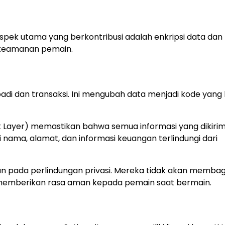
spek utama yang berkontribusi adalah enkripsi data dan
a keamanan pemain.
ibadi dan transaksi. Ini mengubah data menjadi kode yang
et Layer) memastikan bahwa semua informasi yang dikiri
ti nama, alamat, dan informasi keuangan terlindungi dari
tian pada perlindungan privasi. Mereka tidak akan memba
ni memberikan rasa aman kepada pemain saat bermain.