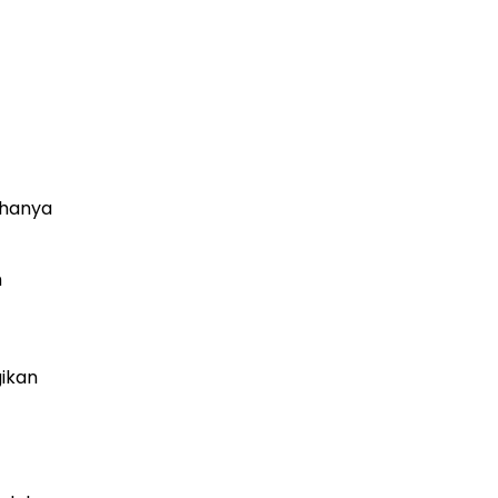
 hanya
m
gikan