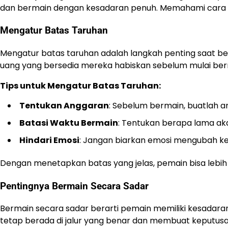
dan bermain dengan kesadaran penuh. Memahami cara be
Mengatur Batas Taruhan
Mengatur batas taruhan adalah langkah penting saat b
uang yang bersedia mereka habiskan sebelum mulai ber
Tips untuk Mengatur Batas Taruhan:
Tentukan Anggaran
: Sebelum bermain, buatlah an
Batasi Waktu Bermain
: Tentukan berapa lama ak
Hindari Emosi
: Jangan biarkan emosi mengubah ke
Dengan menetapkan batas yang jelas, pemain bisa lebih
Pentingnya Bermain Secara Sadar
Bermain secara sadar berarti pemain memiliki kesadara
tetap berada di jalur yang benar dan membuat keputusan