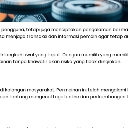
a pengguna, tetapi juga menciptakan pengalaman berma
isa menjaga transaksi dan informasi pemain agar tetap 
ah langkah awal yang tepat. Dengan memilih yang memili
nan tanpa khawatir akan risiko yang tidak diinginkan.
 di kalangan masyarakat. Permainan ini telah mengalami
lasan tentang mengenal togel online dan perkembangan t