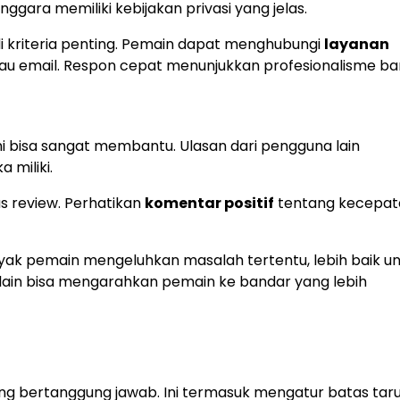
gara memiliki kebijakan privasi yang jelas.
i kriteria penting. Pemain dapat menghubungi
layanan
atau email. Respon cepat menunjukkan profesionalisme ba
 bisa sangat membantu. Ulasan dari pengguna lain
miliki.
us review. Perhatikan
komentar positif
tentang kecepat
 banyak pemain mengeluhkan masalah tertentu, lebih baik u
lain bisa mengarahkan pemain ke bandar yang lebih
yang bertanggung jawab. Ini termasuk mengatur batas tar