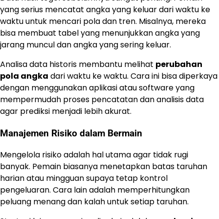
yang serius mencatat angka yang keluar dari waktu ke
waktu untuk mencari pola dan tren. Misalnya, mereka
bisa membuat tabel yang menunjukkan angka yang
jarang muncul dan angka yang sering keluar.
Analisa data historis membantu melihat
perubahan
pola angka
dari waktu ke waktu. Cara ini bisa diperkaya
dengan menggunakan aplikasi atau software yang
mempermudah proses pencatatan dan analisis data
agar prediksi menjadi lebih akurat.
Manajemen Risiko dalam Bermain
Mengelola risiko adalah hal utama agar tidak rugi
banyak. Pemain biasanya menetapkan batas taruhan
harian atau mingguan supaya tetap kontrol
pengeluaran. Cara lain adalah memperhitungkan
peluang menang dan kalah untuk setiap taruhan.