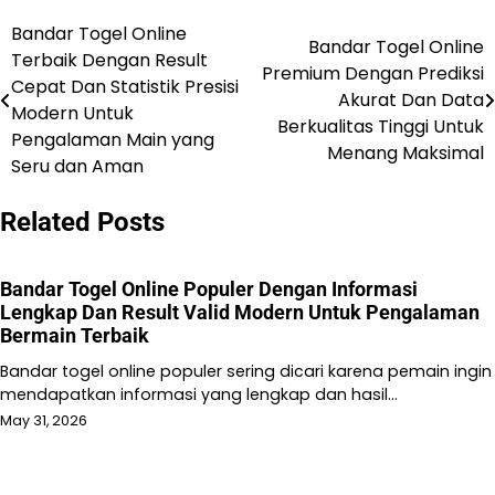
Bandar Togel Online
Post
Bandar Togel Online
Terbaik Dengan Result
Premium Dengan Prediksi
navigation
Cepat Dan Statistik Presisi
Akurat Dan Data
Modern Untuk
Berkualitas Tinggi Untuk
Pengalaman Main yang
Menang Maksimal
Seru dan Aman
Related Posts
Bandar Togel Online Populer Dengan Informasi
Lengkap Dan Result Valid Modern Untuk Pengalaman
Bermain Terbaik
Bandar togel online populer sering dicari karena pemain ingin
mendapatkan informasi yang lengkap dan hasil…
May 31, 2026