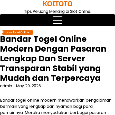
KOITOTO
Skip
to
Tips Peluang Menang di Slot Online.
content
Bandar Togel Online
Bandar Togel Online
Modern Dengan Pasaran
Lengkap Dan Server
Transparan Stabil yang
Mudah dan Terpercaya
admin
May 29, 2026
Bandar togel online modern menawarkan pengalaman
bermain yang lengkap dan nyaman bagi para
pemainnya. Mereka menyediakan berbagai pasaran