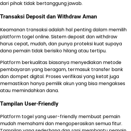
dari pihak tidak bertanggung jawab.
Transaksi Deposit dan Withdraw Aman
Keamanan transaksi adalah hal penting dalam memilih
platform togel online. Sistem deposit dan withdraw
harus cepat, mudah, dan punya proteksi kuat supaya
dana pemain tidak berisiko hilang atau tertipu.
Platform berkualitas biasanya menyediakan metode
pembayaran yang beragam, termasuk transfer bank
dan dompet digital. Proses verifikasi yang ketat juga
memastikan hanya pemilik akun yang bisa mengakses
atau memindahkan dana.
Tampilan User-Friendly
Platform togel yang user-friendly membuat pemain
mudah memahami dan mengoperasikan semua fitur.
Tampilan yang sederhana dan rapi membantu pemain