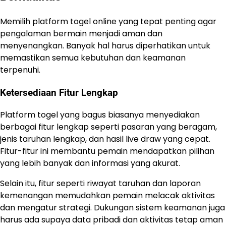
Memilih platform togel online yang tepat penting agar
pengalaman bermain menjadi aman dan
menyenangkan. Banyak hal harus diperhatikan untuk
memastikan semua kebutuhan dan keamanan
terpenuhi.
Ketersediaan Fitur Lengkap
Platform togel yang bagus biasanya menyediakan
berbagai fitur lengkap seperti pasaran yang beragam,
jenis taruhan lengkap, dan hasil live draw yang cepat.
Fitur-fitur ini membantu pemain mendapatkan pilihan
yang lebih banyak dan informasi yang akurat.
Selain itu, fitur seperti riwayat taruhan dan laporan
kemenangan memudahkan pemain melacak aktivitas
dan mengatur strategi. Dukungan sistem keamanan juga
harus ada supaya data pribadi dan aktivitas tetap aman