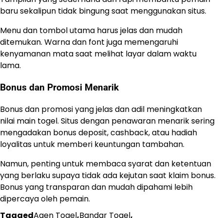
baru sekalipun tidak bingung saat menggunakan situs.
Menu dan tombol utama harus jelas dan mudah
ditemukan. Warna dan font juga memengaruhi
kenyamanan mata saat melihat layar dalam waktu
lama.
Bonus dan Promosi Menarik
Bonus dan promosi yang jelas dan adil meningkatkan
nilai main togel. Situs dengan penawaran menarik sering
mengadakan bonus deposit, cashback, atau hadiah
loyalitas untuk memberi keuntungan tambahan.
Namun, penting untuk membaca syarat dan ketentuan
yang berlaku supaya tidak ada kejutan saat klaim bonus.
Bonus yang transparan dan mudah dipahami lebih
dipercaya oleh pemain.
Tagged
Agen Togel
,
Bandar Togel
,