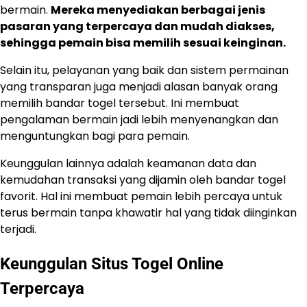
bermain.
Mereka menyediakan berbagai jenis
pasaran yang terpercaya dan mudah diakses,
sehingga pemain bisa memilih sesuai keinginan.
Selain itu, pelayanan yang baik dan sistem permainan
yang transparan juga menjadi alasan banyak orang
memilih bandar togel tersebut. Ini membuat
pengalaman bermain jadi lebih menyenangkan dan
menguntungkan bagi para pemain.
Keunggulan lainnya adalah keamanan data dan
kemudahan transaksi yang dijamin oleh bandar togel
favorit. Hal ini membuat pemain lebih percaya untuk
terus bermain tanpa khawatir hal yang tidak diinginkan
terjadi.
Keunggulan Situs Togel Online
Terpercaya