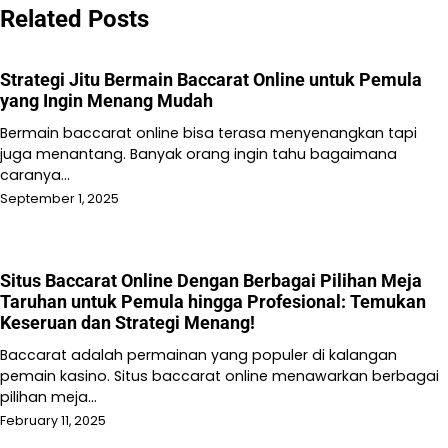
Related Posts
Strategi Jitu Bermain Baccarat Online untuk Pemula
yang Ingin Menang Mudah
Bermain baccarat online bisa terasa menyenangkan tapi
juga menantang. Banyak orang ingin tahu bagaimana
caranya…
September 1, 2025
Situs Baccarat Online Dengan Berbagai Pilihan Meja
Taruhan untuk Pemula hingga Profesional: Temukan
Keseruan dan Strategi Menang!
Baccarat adalah permainan yang populer di kalangan
pemain kasino. Situs baccarat online menawarkan berbagai
pilihan meja…
February 11, 2025