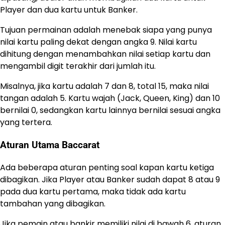
Player dan dua kartu untuk Banker.
Tujuan permainan adalah menebak siapa yang punya
nilai kartu paling dekat dengan angka 9. Nilai kartu
dihitung dengan menambahkan nilai setiap kartu dan
mengambil digit terakhir dari jumlah itu.
Misalnya, jika kartu adalah 7 dan 8, total 15, maka nilai
tangan adalah 5. Kartu wajah (Jack, Queen, King) dan 10
bernilai 0, sedangkan kartu lainnya bernilai sesuai angka
yang tertera.
Aturan Utama Baccarat
Ada beberapa aturan penting soal kapan kartu ketiga
dibagikan. Jika Player atau Banker sudah dapat 8 atau 9
pada dua kartu pertama, maka tidak ada kartu
tambahan yang dibagikan.
Jika pemain atau bankir memiliki nilai di bawah 6, aturan