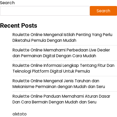
pagination
Search
Search
Recent Posts
Roulette Online Mengenal Istilah Penting Yang Perlu
Diketahui Pemula Dengan Mudah
Roulette Online Memahami Perbedaan Live Dealer
dan Permainan Digital Dengan Cara Mudah
Roulette Online Informasi Lengkap Tentang Fitur Dan
Teknologi Platform Digital Untuk Pemula
Roulette Online Mengenal Jenis Taruhan dan
Mekanisme Permainan dengan Mudah dan Seru
Roulette Online Panduan Memahami Aturan Dasar
Dan Cara Bermain Dengan Mudah dan Seru
olxtoto