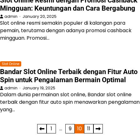
Slot Online Resmi dengan Promosi Cashback
Mingguan: Keuntungan dan Cara Bergabung
admin
January 20, 2025
Slot online resmi semakin populer di kalangan para
pemain, terutama dengan adanya promosi cashback
mingguan. Promosi…
Slot Online
Bandar Slot Online Terbaik dengan Fitur Auto
Spin untuk Pengalaman Bermain Optimal
admin
January 19, 2025
Dalam dunia permainan slot online, Bandar slot online
terbaik dengan fitur auto spin menawarkan pengalaman
yang…
Posts
1
…
9
10
11