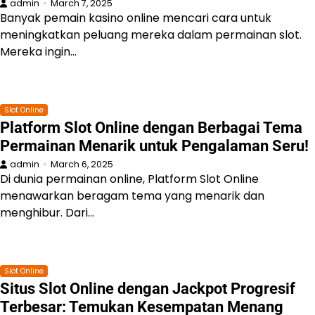
admin
March 7, 2025
Banyak pemain kasino online mencari cara untuk
meningkatkan peluang mereka dalam permainan slot.
Mereka ingin…
Slot Online
Platform Slot Online dengan Berbagai Tema
Permainan Menarik untuk Pengalaman Seru!
admin
March 6, 2025
Di dunia permainan online, Platform Slot Online
menawarkan beragam tema yang menarik dan
menghibur. Dari…
Slot Online
Situs Slot Online dengan Jackpot Progresif
Terbesar: Temukan Kesempatan Menang