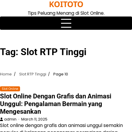
KOITOTO
Skip
to
Tips Peluang Menang di Slot Online.
content
Tag:
Slot RTP Tinggi
Home
Slot RTP Tinggi
Page 10
Slot Online
Slot Online Dengan Grafis dan Animasi
Unggul: Pengalaman Bermain yang
Mengesankan
admin
March 11, 2025
Slot online dengan grafis dan animasi unggul semakin