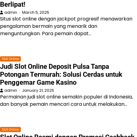
Berlipat!
admin
March 5, 2025
Situs slot online dengan jackpot progresif menawarkan
pengalaman bermain yang menarik dan
menguntungkan. Para pemain dapat…
Slot Online
Judi Slot Online Deposit Pulsa Tanpa
Potongan Termurah: Solusi Cerdas untuk
Penggemar Game Kasino
admin
January 21, 2025
Permainan judi slot online semakin populer di Indonesia,
dan banyak pemain mencari cara untuk melakukan…
Slot Online