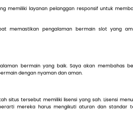
ang memiliki layanan pelanggan responsif untuk memba
 dapat memastikan pengalaman bermain slot yang a
ngalaman bermain yang baik. Saya akan membahas b
sa bermain dengan nyaman dan aman.
 situs tersebut memiliki lisensi yang sah. Lisensi men
 berarti mereka harus mengikuti aturan dan standar t