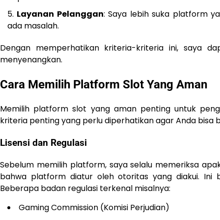
Layanan Pelanggan
: Saya lebih suka platform y
ada masalah.
Dengan memperhatikan kriteria-kriteria ini, saya
menyenangkan.
Cara Memilih Platform Slot Yang Aman
Memilih platform slot yang aman penting untuk pe
kriteria penting yang perlu diperhatikan agar Anda bi
Lisensi dan Regulasi
Sebelum memilih platform, saya selalu memeriksa apakah
bahwa platform diatur oleh otoritas yang diakui. Ini
Beberapa badan regulasi terkenal misalnya:
Gaming Commission (Komisi Perjudian)