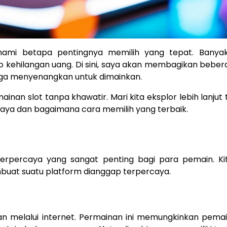
ami betapa pentingnya memilih yang tepat. Banya
o kehilangan uang. Di sini, saya akan membagikan beber
uga menyenangkan untuk dimainkan.
nan slot tanpa khawatir. Mari kita eksplor lebih lanjut
aya dan bagaimana cara memilih yang terbaik.
 terpercaya yang sangat penting bagi para pemain. Ki
buat suatu platform dianggap terpercaya.
kan melalui internet. Permainan ini memungkinkan pema