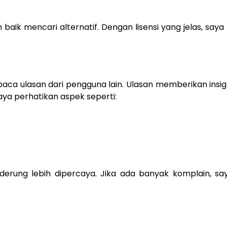
bih baik mencari alternatif. Dengan lisensi yang jelas, say
aca ulasan dari pengguna lain. Ulasan memberikan insi
ya perhatikan aspek seperti:
derung lebih dipercaya. Jika ada banyak komplain, sa