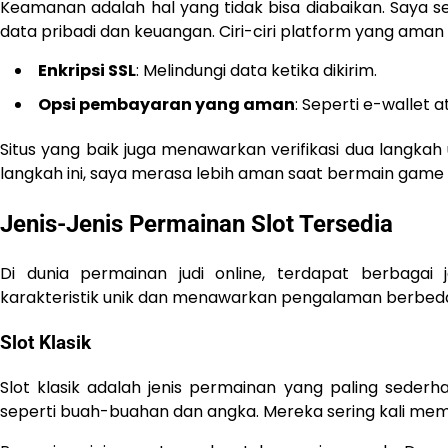
Keamanan adalah hal yang tidak bisa diabaikan. Saya s
data pribadi dan keuangan. Ciri-ciri platform yang aman 
Enkripsi SSL
: Melindungi data ketika dikirim.
Opsi pembayaran yang aman
: Seperti e-wallet a
Situs yang baik juga menawarkan verifikasi dua langka
langkah ini, saya merasa lebih aman saat bermain game s
Jenis-Jenis Permainan Slot Tersedia
Di dunia permainan judi online, terdapat berbagai 
karakteristik unik dan menawarkan pengalaman berbed
Slot Klasik
Slot klasik adalah jenis permainan yang paling sederhan
seperti buah-buahan dan angka. Mereka sering kali memi