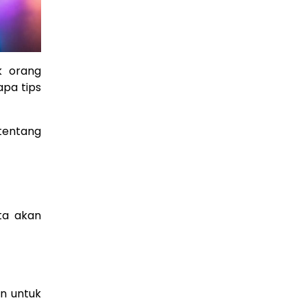
k orang
apa tips
 tentang
ta akan
in untuk