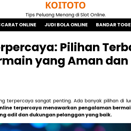
KOITOTO
Tips Peluang Menang di Slot Online.
CARAT ONLINE
JUDI BOLA ONLINE
BANDAR TOGEL
erpercaya: Pilihan Terb
rmain yang Aman dan
g terpercaya sangat penting. Ada banyak pilihan di lu
 online terpercaya menawarkan pengalaman berma
 adil dan dukungan pelanggan yang baik.