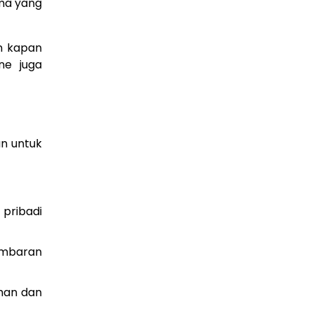
ema yang
in kapan
ne juga
an untuk
 pribadi
gambaran
man dan