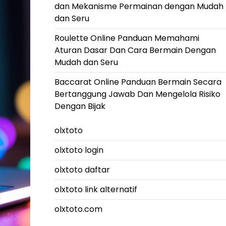
dan Mekanisme Permainan dengan Mudah
dan Seru
Roulette Online Panduan Memahami
Aturan Dasar Dan Cara Bermain Dengan
Mudah dan Seru
Baccarat Online Panduan Bermain Secara
Bertanggung Jawab Dan Mengelola Risiko
Dengan Bijak
olxtoto
olxtoto login
olxtoto daftar
olxtoto link alternatif
olxtoto.com