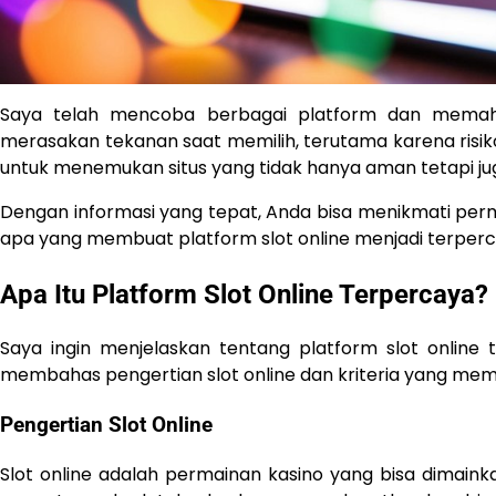
Saya telah mencoba berbagai platform dan memah
merasakan tekanan saat memilih, terutama karena risik
untuk menemukan situs yang tidak hanya aman tetapi j
Dengan informasi yang tepat, Anda bisa menikmati permai
apa yang membuat platform slot online menjadi terperc
Apa Itu Platform Slot Online Terpercaya?
Saya ingin menjelaskan tentang platform slot online
membahas pengertian slot online dan kriteria yang mem
Pengertian Slot Online
Slot online adalah permainan kasino yang bisa dimain