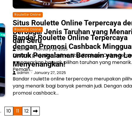
Roulette Online
Situs Roulette Online Terpercaya d
Roulette Online
Berbagai Jenis Taruhan yang Menar
Bandar Roulette Online Terpercaya
dan Seru
dengan Promosi Cashback Minggua
admin
February 26, 2025
untuk Pengalaman Bermain yang Le
Di dunia perjudian online, Situs Roulette Online ter
menawarkan banyak pilihan taruhan yang menarik.
Menyenangkan!
Pemain…
admin
January 27, 2025
Bandar roulette online terpercaya merupakan pili
yang menarik bagi banyak pemain judi. Dengan ad
promosi cashback…
…
10
11
12