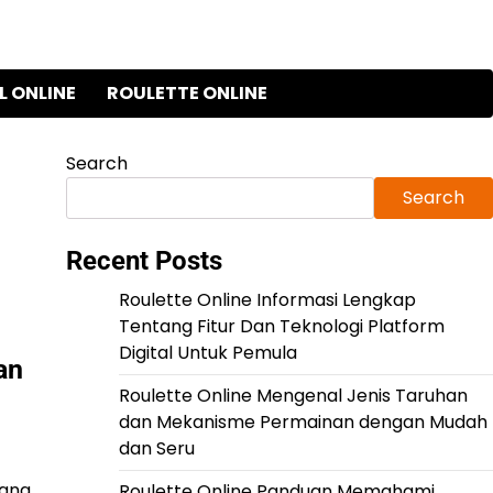
 ONLINE
ROULETTE ONLINE
Search
Search
Recent Posts
Roulette Online Informasi Lengkap
Tentang Fitur Dan Teknologi Platform
Digital Untuk Pemula
an
Roulette Online Mengenal Jenis Taruhan
dan Mekanisme Permainan dengan Mudah
dan Seru
yang
Roulette Online Panduan Memahami