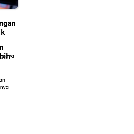
engan
ik
n
bih
percaya
han
anya