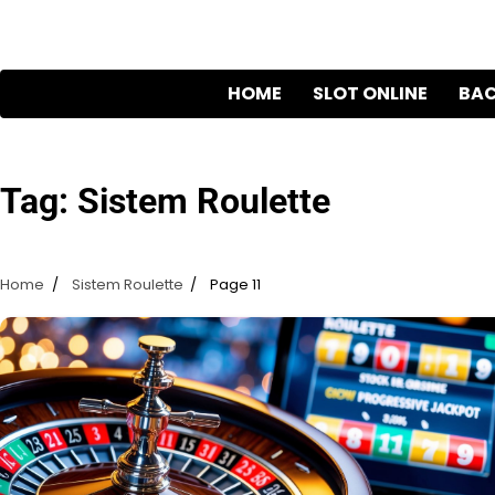
Skip
to
content
HOME
SLOT ONLINE
BAC
Tag:
Sistem Roulette
Home
Sistem Roulette
Page 11