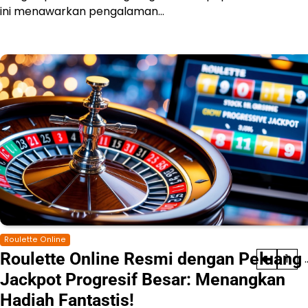
ini menawarkan pengalaman…
Roulette Online
Roulette Online Resmi dengan Peluang
Posts
1
Jackpot Progresif Besar: Menangkan
pagination
Hadiah Fantastis!