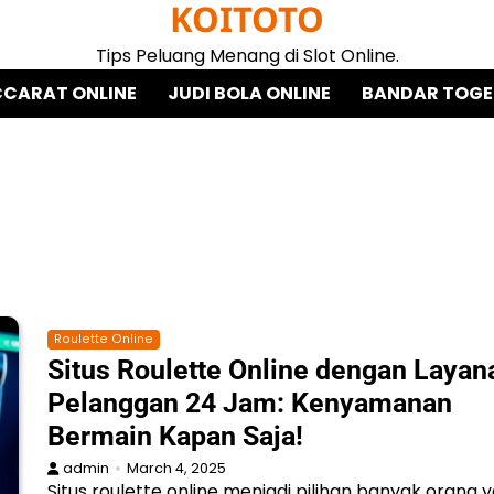
KOITOTO
Tips Peluang Menang di Slot Online.
CARAT ONLINE
JUDI BOLA ONLINE
BANDAR TOGEL
Roulette Online
Situs Roulette Online dengan Layan
Pelanggan 24 Jam: Kenyamanan
Bermain Kapan Saja!
admin
March 4, 2025
Situs roulette online menjadi pilihan banyak orang 