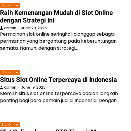
Slot Online
Raih Kemenangan Mudah di Slot Online
dengan Strategi Ini
admin
June 20, 2025
Permainan slot online seringkali dianggap sebagai
permainan yang bergantung pada keberuntungan
semata. Namun, dengan strategi…
Slot Online
Situs Slot Online Terpercaya di Indonesia
admin
June 19, 2025
Memilih situs slot online terpercaya adalah langkah
penting bagi para pemain judi di Indonesia. Dengan…
Slot Online