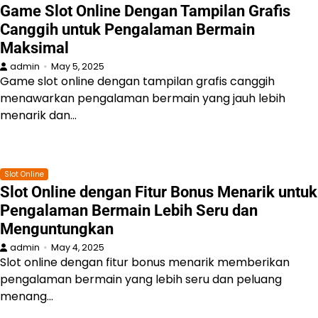
Game Slot Online Dengan Tampilan Grafis
Canggih untuk Pengalaman Bermain
Maksimal
admin
May 5, 2025
Game slot online dengan tampilan grafis canggih
menawarkan pengalaman bermain yang jauh lebih
menarik dan…
Slot Online
Slot Online dengan Fitur Bonus Menarik untuk
Pengalaman Bermain Lebih Seru dan
Menguntungkan
admin
May 4, 2025
Slot online dengan fitur bonus menarik memberikan
pengalaman bermain yang lebih seru dan peluang
menang…