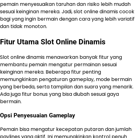
pemain menyesuaikan taruhan dan risiko lebih mudah
sesuai keinginan mereka. Jadi, slot online dinamis cocok
bagi yang ingin bermain dengan cara yang lebih variatif
dan tidak monoton.
Fitur Utama Slot Online Dinamis
Slot online dinamis menawarkan banyak fitur yang
membantu pemain mengatur permainan sesuai
keinginan mereka. Beberapa fitur penting
memungkinkan pengaturan gameplay, mode bermain
yang berbeda, serta tampilan dan suara yang menarik.
Ada juga fitur bonus yang bisa diubah sesuai gaya
bermain.
Opsi Penyesuaian Gameplay
Pemain bisa mengatur kecepatan putaran dan jumlah
paylines yang aktif. Ini memungkinkan kontrol penuh