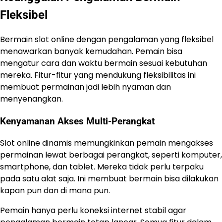
Fleksibel
Bermain slot online dengan pengalaman yang fleksibel
menawarkan banyak kemudahan. Pemain bisa
mengatur cara dan waktu bermain sesuai kebutuhan
mereka. Fitur-fitur yang mendukung fleksibilitas ini
membuat permainan jadi lebih nyaman dan
menyenangkan.
Kenyamanan Akses Multi-Perangkat
Slot online dinamis memungkinkan pemain mengakses
permainan lewat berbagai perangkat, seperti komputer,
smartphone, dan tablet. Mereka tidak perlu terpaku
pada satu alat saja. Ini membuat bermain bisa dilakukan
kapan pun dan di mana pun.
Pemain hanya perlu koneksi internet stabil agar