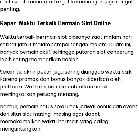
saat sudah mencapai target kemenangan juga sangat
penting.
Kapan Waktu Terbaik Bermain Slot Online
Waktu terbaik bermain slot biasanya saat malam hari,
sekitar jam 8 malam sampai tengah malam. Di jam ini,
banyak pemain aktif, sehingga putaran slot cenderung
lebih sering memberikan hadiah.
Selain itu, akhir pekan juga sering dianggap waktu baik
karena promosi dan bonus banyak diberikan oleh
platform. Waktu ini bisa dimanfaatkan untuk
meningkatkan peluang menang.
Namun, pemain harus selalu cek jadwal bonus dan event
dari situs slot masing-masing agar dapat
memaksimalkan waktu bermain yang paling
menguntungkan.