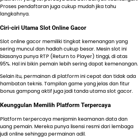
Proses pendaftaran juga cukup mudah jika tahu
langkahnya.
Ciri-ciri Utama Slot Online Gacor
Slot online gacor memiliki tingkat kemenangan yang
sering muncul dan hadiah cukup besar. Mesin slot ini
biasanya punya RTP (Return to Player) tinggi, di atas
95%. Hal ini bikin pemain lebih sering dapat kemenangan.
Selain itu, permainan di platform ini cepat dan tidak ada
hambatan teknis. Tampilan game yang jelas dan fitur
bonus gampang aktif juga jadi tanda utama slot gacor.
Keunggulan Memilih Platform Terpercaya
Platform terpercaya menjamin keamanan data dan
uang pemain. Mereka punya lisensi resmi dari lembaga
judi online sehingga permainan adil.