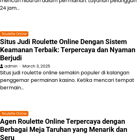
mencari hiburan dalam permainan. Layanan pelanggan
24 jam…
Roulette Online
Situs Judi Roulette Online Dengan Sistem
Keamanan Terbaik: Terpercaya dan Nyaman
Berjudi
admin
March 3, 2025
Situs judi roulette online semakin populer di kalangan
penggemar permainan kasino. Ketika mencari tempat
bermain…
Roulette Online
Agen Roulette Online Terpercaya dengan
Berbagai Meja Taruhan yang Menarik dan
Seru