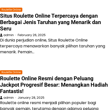
Roulette Online
Situs Roulette Online Terpercaya dengan
Berbagai Jenis Taruhan yang Menarik dan
Seru
admin
February 26, 2025
Di dunia perjudian online, Situs Roulette Online
terpercaya menawarkan banyak pilihan taruhan yang
menarik. Pemain…
Roulette Online
Roulette Online Resmi dengan Peluang
Jackpot Progresif Besar: Menangkan Hadiah
Fantastis!
admin
January 28, 2025
Roulette online resmi menjadi pilihan populer bagi
banyak pemain, terutama dengan adanya peluang