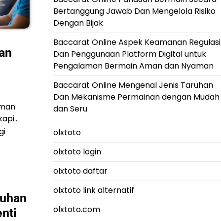
Bertanggung Jawab Dan Mengelola Risiko
Dengan Bijak
Baccarat Online Aspek Keamanan Regulasi
gan
Dan Penggunaan Platform Digital untuk
Pengalaman Bermain Aman dan Nyaman
n
Baccarat Online Mengenal Jenis Taruhan
Dan Mekanisme Permainan dengan Mudah
aman
dan Seru
kapi…
gi
olxtoto
olxtoto login
olxtoto daftar
olxtoto link alternatif
ruhan
olxtoto.com
nti