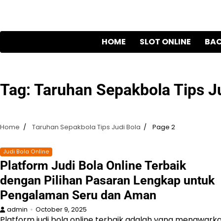
Skip
to
content
HOME
SLOT ONLINE
BAC
Tag:
Taruhan Sepakbola Tips J
Home
Taruhan Sepakbola Tips Judi Bola
Page 2
Judi Bola Online
Platform Judi Bola Online Terbaik
dengan Pilihan Pasaran Lengkap untuk
Pengalaman Seru dan Aman
admin
October 9, 2025
Platform judi bola online terbaik adalah yang menawark