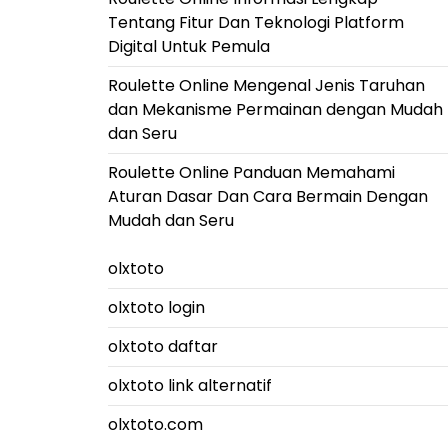
Tentang Fitur Dan Teknologi Platform
Digital Untuk Pemula
Roulette Online Mengenal Jenis Taruhan
dan Mekanisme Permainan dengan Mudah
dan Seru
Roulette Online Panduan Memahami
Aturan Dasar Dan Cara Bermain Dengan
Mudah dan Seru
olxtoto
olxtoto login
olxtoto daftar
olxtoto link alternatif
olxtoto.com