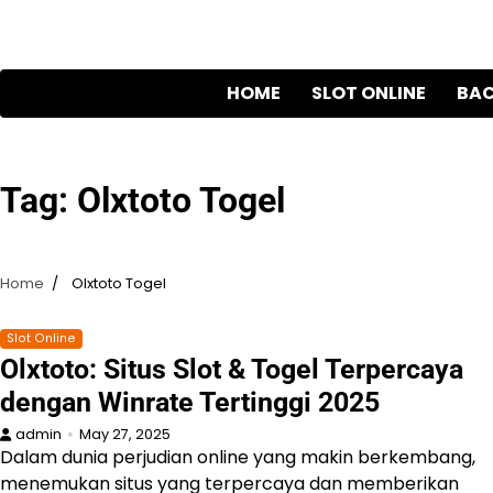
Skip
to
content
HOME
SLOT ONLINE
BAC
Tag:
Olxtoto Togel
Home
Olxtoto Togel
Slot Online
Olxtoto: Situs Slot & Togel Terpercaya
dengan Winrate Tertinggi 2025
admin
May 27, 2025
Dalam dunia perjudian online yang makin berkembang,
menemukan situs yang terpercaya dan memberikan