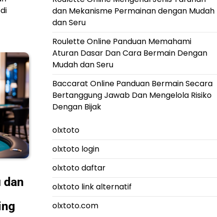
di
dan Mekanisme Permainan dengan Mudah
dan Seru
Roulette Online Panduan Memahami
Aturan Dasar Dan Cara Bermain Dengan
Mudah dan Seru
Baccarat Online Panduan Bermain Secara
Bertanggung Jawab Dan Mengelola Risiko
Dengan Bijak
olxtoto
olxtoto login
olxtoto daftar
u dan
olxtoto link alternatif
ing
olxtoto.com