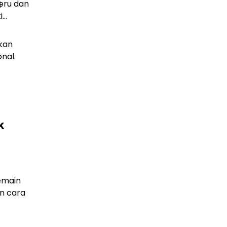
u
eru dan
i…
kan
nal.
k
emain
n cara