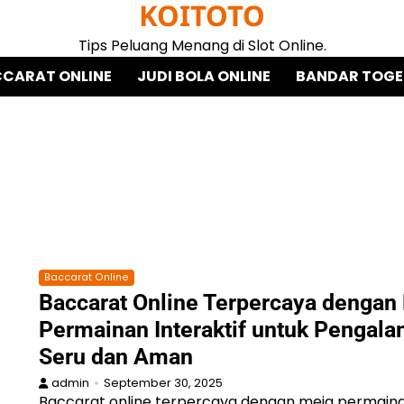
KOITOTO
Tips Peluang Menang di Slot Online.
CARAT ONLINE
JUDI BOLA ONLINE
BANDAR TOGEL
Baccarat Online
Baccarat Online Terpercaya dengan
Permainan Interaktif untuk Pengal
Seru dan Aman
admin
September 30, 2025
Baccarat online terpercaya dengan meja permain