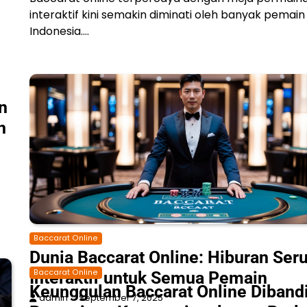
interaktif kini semakin diminati oleh banyak pemain 
Indonesia.…
n
n
Baccarat Online
Dunia Baccarat Online: Hiburan Ser
Baccarat Online
Interaktif untuk Semua Pemain
Keunggulan Baccarat Online Diband
admin
September 7, 2025