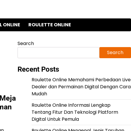
 ONLINE
ROULETTE ONLINE
Search
Search
Recent Posts
Roulette Online Memahami Perbedaan Live
Dealer dan Permainan Digital Dengan Cara
Mudah
 Meja
Roulette Online Informasi Lengkap
aman
Tentang Fitur Dan Teknologi Platform
Digital Untuk Pemula
an
Roulette Online Mengenal Jenis Taruhan