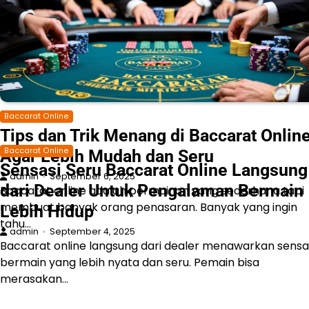
Baccarat Online
Tips dan Trik Menang di Baccarat Onlin
Baccarat Online
Agar Lebih Mudah dan Seru
Sensasi Seru Baccarat Online Langsung
admin
September 6, 2025
dari Dealer Untuk Pengalaman Bermain
Baccarat online adalah permainan yang sederhana tapi
membuat banyak orang penasaran. Banyak yang ingin
Lebih Hidup
tahu…
admin
September 4, 2025
Baccarat online langsung dari dealer menawarkan sensa
bermain yang lebih nyata dan seru. Pemain bisa
merasakan…