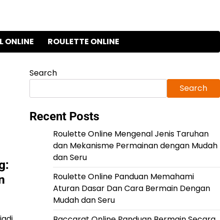
 ONLINE
ROULETTE ONLINE
Search
Search
Recent Posts
Roulette Online Mengenal Jenis Taruhan
dan Mekanisme Permainan dengan Mudah
dan Seru
g:
Roulette Online Panduan Memahami
n
Aturan Dasar Dan Cara Bermain Dengan
Mudah dan Seru
jadi
Baccarat Online Panduan Bermain Secara