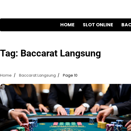
Skip
to
content
HOME
SLOT ONLINE
BAC
Tag:
Baccarat Langsung
Home
Baccarat Langsung
Page 10