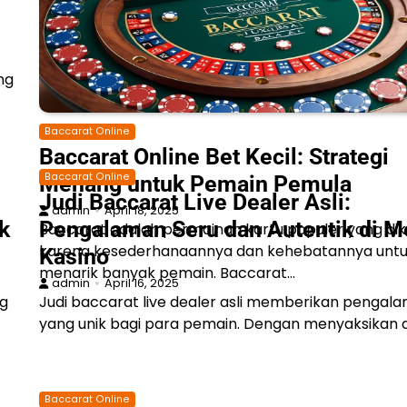
ng
Baccarat Online
Baccarat Online Bet Kecil: Strategi
Baccarat Online
Menang untuk Pemain Pemula
Judi Baccarat Live Dealer Asli:
admin
April 18, 2025
k
Pengalaman Seru dan Autentik di M
Baccarat adalah permainan kartu populer yang dik
karena kesederhanaannya dan kehebatannya unt
Kasino
menarik banyak pemain. Baccarat…
admin
April 16, 2025
ng
Judi baccarat live dealer asli memberikan pengal
yang unik bagi para pemain. Dengan menyaksikan 
Baccarat Online