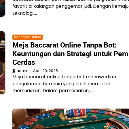
favorit di kalangan penggemar judi. Dengan kemaj
teknologi,…
Baccarat Online
Meja Baccarat Online Tanpa Bot:
Keuntungan dan Strategi untuk Pem
Cerdas
admin
April 20, 2025
Meja baccarat online tanpa bot menawarkan
pengalaman bermain yang lebih murni dan
memuaskan. Dalam permainan ini,…
l