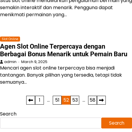
Situs slot online menawarkan pengalaman bermain yang
semakin interaktif dan menarik. Pengguna dapat
menikmati permainan yang…
Slot Online
Agen Slot Online Terpercaya dengan
Berbagai Bonus Menarik untuk Pemain Baru
admin
March 9, 2025
Mencari agen slot online terpercaya bisa menjadi
tantangan. Banyak pilihan yang tersedia, tetapi tidak
semuanya…
Posts
1
…
51
52
53
…
58
pagination
Search
Search