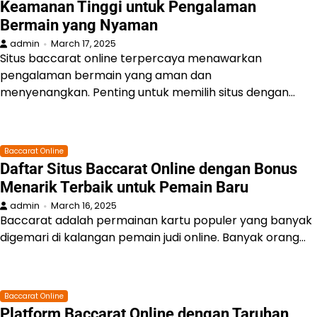
Keamanan Tinggi untuk Pengalaman
Bermain yang Nyaman
admin
March 17, 2025
Situs baccarat online terpercaya menawarkan
pengalaman bermain yang aman dan
menyenangkan. Penting untuk memilih situs dengan…
Baccarat Online
Daftar Situs Baccarat Online dengan Bonus
Menarik Terbaik untuk Pemain Baru
admin
March 16, 2025
Baccarat adalah permainan kartu populer yang banyak
digemari di kalangan pemain judi online. Banyak orang…
Baccarat Online
Platform Baccarat Online dengan Taruhan