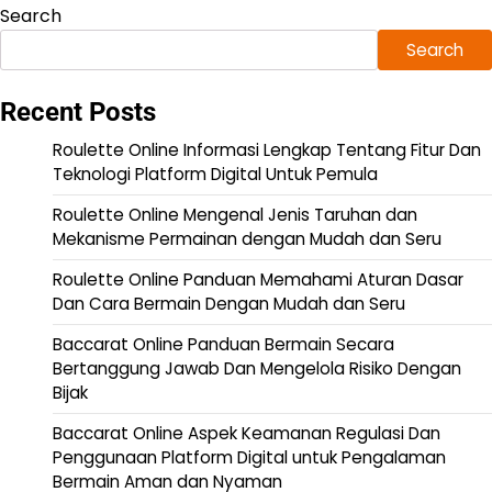
pagination
Search
Search
Recent Posts
Roulette Online Informasi Lengkap Tentang Fitur Dan
Teknologi Platform Digital Untuk Pemula
Roulette Online Mengenal Jenis Taruhan dan
Mekanisme Permainan dengan Mudah dan Seru
Roulette Online Panduan Memahami Aturan Dasar
Dan Cara Bermain Dengan Mudah dan Seru
Baccarat Online Panduan Bermain Secara
Bertanggung Jawab Dan Mengelola Risiko Dengan
Bijak
Baccarat Online Aspek Keamanan Regulasi Dan
Penggunaan Platform Digital untuk Pengalaman
Bermain Aman dan Nyaman