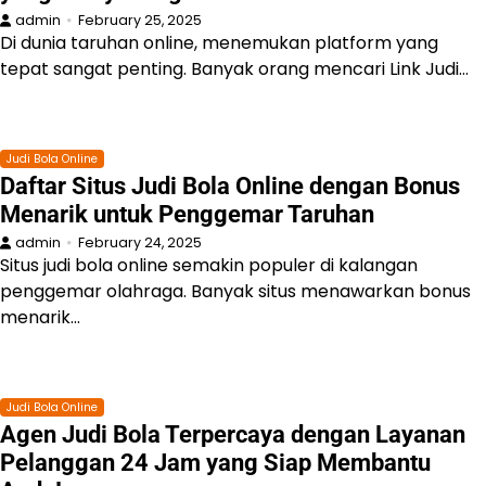
admin
February 25, 2025
Di dunia taruhan online, menemukan platform yang
tepat sangat penting. Banyak orang mencari Link Judi…
Judi Bola Online
Daftar Situs Judi Bola Online dengan Bonus
Menarik untuk Penggemar Taruhan
admin
February 24, 2025
Situs judi bola online semakin populer di kalangan
penggemar olahraga. Banyak situs menawarkan bonus
menarik…
Judi Bola Online
Agen Judi Bola Terpercaya dengan Layanan
Pelanggan 24 Jam yang Siap Membantu