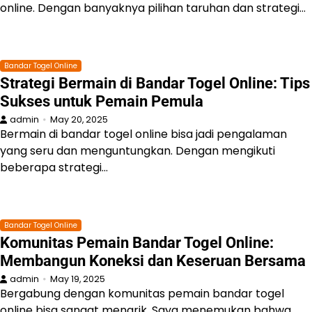
online. Dengan banyaknya pilihan taruhan dan strategi…
Bandar Togel Online
Strategi Bermain di Bandar Togel Online: Tips
Sukses untuk Pemain Pemula
admin
May 20, 2025
Bermain di bandar togel online bisa jadi pengalaman
yang seru dan menguntungkan. Dengan mengikuti
beberapa strategi…
Bandar Togel Online
Komunitas Pemain Bandar Togel Online:
Membangun Koneksi dan Keseruan Bersama
admin
May 19, 2025
Bergabung dengan komunitas pemain bandar togel
online bisa sangat menarik. Saya menemukan bahwa