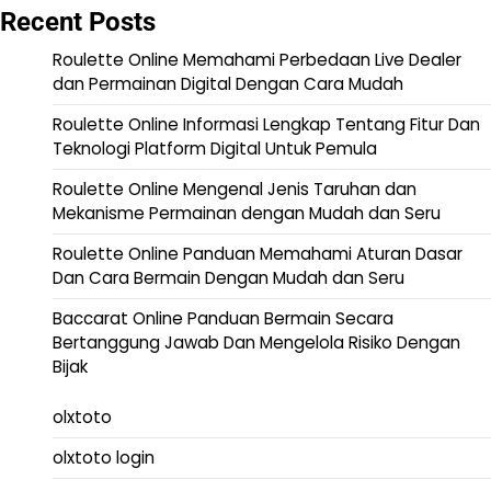
Recent Posts
Roulette Online Memahami Perbedaan Live Dealer
dan Permainan Digital Dengan Cara Mudah
Roulette Online Informasi Lengkap Tentang Fitur Dan
Teknologi Platform Digital Untuk Pemula
Roulette Online Mengenal Jenis Taruhan dan
Mekanisme Permainan dengan Mudah dan Seru
Roulette Online Panduan Memahami Aturan Dasar
Dan Cara Bermain Dengan Mudah dan Seru
Baccarat Online Panduan Bermain Secara
Bertanggung Jawab Dan Mengelola Risiko Dengan
Bijak
olxtoto
olxtoto login