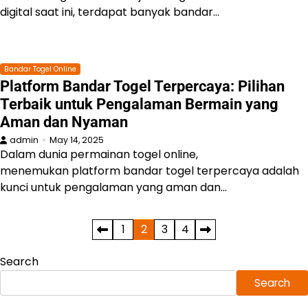
digital saat ini, terdapat banyak bandar…
Bandar Togel Online
Platform Bandar Togel Terpercaya: Pilihan
Terbaik untuk Pengalaman Bermain yang
Aman dan Nyaman
admin
May 14, 2025
Dalam dunia permainan togel online,
menemukan platform bandar togel terpercaya adalah
kunci untuk pengalaman yang aman dan…
Posts
1
2
3
4
pagination
Search
Search