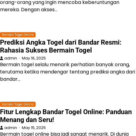
orang-orang yang ingin mencoba keberuntungan
mereka. Dengan akses…
Bandar Togel Online
Prediksi Angka Togel dari Bandar Resmi:
Rahasia Sukses Bermain Togel
admin
May 16, 2025
Bermain togel selalu menarik perhatian banyak orang,
terutama ketika mendengar tentang prediksi angka dari
bandar…
Bandar Togel Online
Fitur Lengkap Bandar Togel Online: Panduan
Menang dan Seru!
admin
May 15, 2025
Bermain togel online bisa jadi sangat menarik. Di dunia