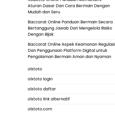
Aturan Dasar Dan Cara Bermain Dengan
Mudah dan Seru
Baccarat Online Panduan Bermain Secara
Bertanggung Jawab Dan Mengelola Risiko
Dengan Bijak
Baccarat Online Aspek Keamanan Regulasi
Dan Penggunaan Platform Digital untuk
Pengalaman Bermain Aman dan Nyaman
olxtoto
olxtoto login
olxtoto daftar
olxtoto link alternatif
olxtoto.com